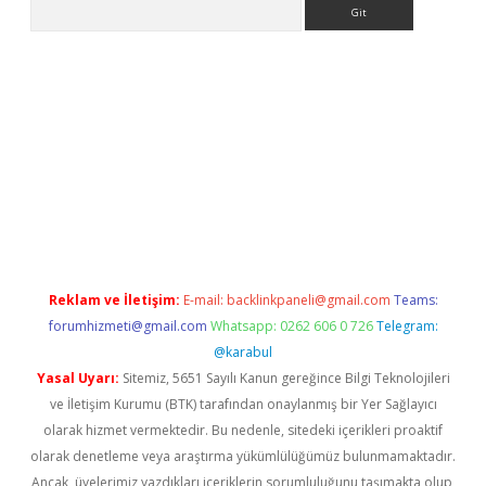
Arama
ino
Reklam ve İletişim:
E-mail:
backlinkpaneli@gmail.com
Teams:
forumhizmeti@gmail.com
Whatsapp: 0262 606 0 726
Telegram:
@karabul
Yasal Uyarı:
Sitemiz, 5651 Sayılı Kanun gereğince Bilgi Teknolojileri
ve İletişim Kurumu (BTK) tarafından onaylanmış bir Yer Sağlayıcı
olarak hizmet vermektedir. Bu nedenle, sitedeki içerikleri proaktif
olarak denetleme veya araştırma yükümlülüğümüz bulunmamaktadır.
Ancak, üyelerimiz yazdıkları içeriklerin sorumluluğunu taşımakta olup,