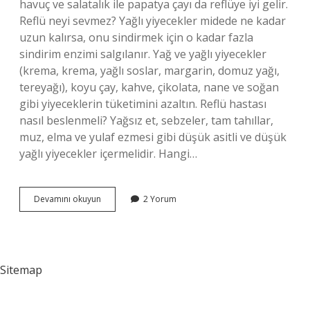
havuç ve salatalık ile papatya çayı da reflüye iyi gelir.
Reflü neyi sevmez? Yağlı yiyecekler midede ne kadar
uzun kalırsa, onu sindirmek için o kadar fazla
sindirim enzimi salgılanır. Yağ ve yağlı yiyecekler
(krema, krema, yağlı soslar, margarin, domuz yağı,
tereyağı), koyu çay, kahve, çikolata, nane ve soğan
gibi yiyeceklerin tüketimini azaltın. Reflü hastası
nasıl beslenmeli? Yağsız et, sebzeler, tam tahıllar,
muz, elma ve yulaf ezmesi gibi düşük asitli ve düşük
yağlı yiyecekler içermelidir. Hangi…
Reflüsü
Devamını okuyun
2 Yorum
Olanlar
Ne
Yememeli
Sitemap