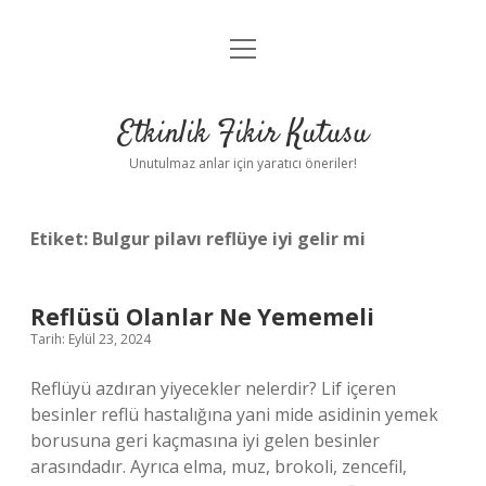
menüyü
Anasayfa
aç
Gizlilik Politikası
Etkinlik Fikir Kutusu
Yasal Uyarı
Unutulmaz anlar için yaratıcı öneriler!
Hakkımızda
Etiket:
Bulgur pilavı reflüye iyi gelir mi
Reflüsü Olanlar Ne Yememeli
Tarih: Eylül 23, 2024
Reflüyü azdıran yiyecekler nelerdir? Lif içeren
besinler reflü hastalığına yani mide asidinin yemek
borusuna geri kaçmasına iyi gelen besinler
arasındadır. Ayrıca elma, muz, brokoli, zencefil,