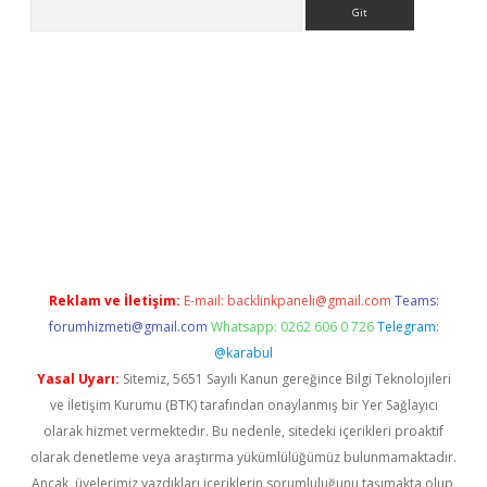
Arama
ino
Reklam ve İletişim:
E-mail:
backlinkpaneli@gmail.com
Teams:
forumhizmeti@gmail.com
Whatsapp: 0262 606 0 726
Telegram:
@karabul
Yasal Uyarı:
Sitemiz, 5651 Sayılı Kanun gereğince Bilgi Teknolojileri
ve İletişim Kurumu (BTK) tarafından onaylanmış bir Yer Sağlayıcı
olarak hizmet vermektedir. Bu nedenle, sitedeki içerikleri proaktif
olarak denetleme veya araştırma yükümlülüğümüz bulunmamaktadır.
Ancak, üyelerimiz yazdıkları içeriklerin sorumluluğunu taşımakta olup,