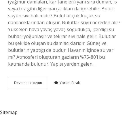
(yağmur damlaları, kar taneleri) yanı sıra duman, is
veya toz gibi diğer parçacıkları da içerebilir. Bulut
suyun sıvı hali midir? Bulutlar çok küçük su
damlacıklarından oluşur. Bulutlar suyu nereden alır?
Yükselen hava yavaş yavaş soğudukça, içerdiği su
buharı yoğunlaşır ve tekrar sıvı hale gelir. Bulutlar
bu şekilde oluşan su damlacıklarıdır. Güneş ve
bulutların yaptığı da budur. Havanın içinde su var
mı? Atmosferi oluşturan gazların %75-80’i bu
katmanda bulunur. Yapısı yerden gelen…
Bulutların
Devamını okuyun
Yorum Bırak
Içinde
Su
Var
Mı
Sitemap