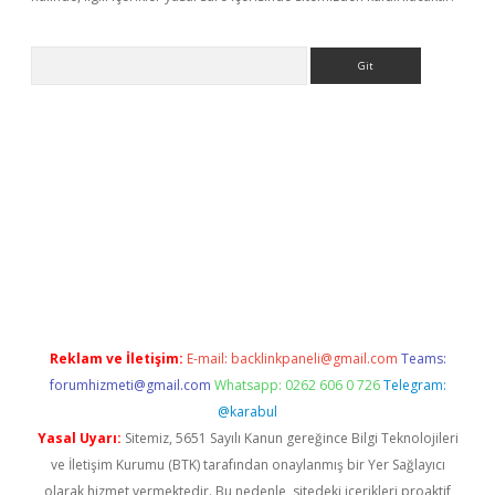
Arama
ino
Reklam ve İletişim:
E-mail:
backlinkpaneli@gmail.com
Teams:
forumhizmeti@gmail.com
Whatsapp: 0262 606 0 726
Telegram:
@karabul
Yasal Uyarı:
Sitemiz, 5651 Sayılı Kanun gereğince Bilgi Teknolojileri
ve İletişim Kurumu (BTK) tarafından onaylanmış bir Yer Sağlayıcı
olarak hizmet vermektedir. Bu nedenle, sitedeki içerikleri proaktif