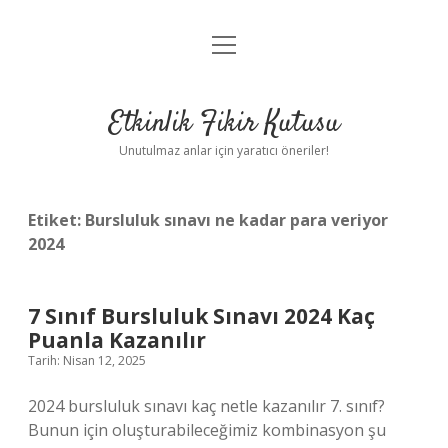
menüyü
Anasayfa
aç
Gizlilik Politikası
Etkinlik Fikir Kutusu
Yasal Uyarı
Unutulmaz anlar için yaratıcı öneriler!
Hakkımızda
Etiket:
Bursluluk sınavı ne kadar para veriyor
2024
7 Sınıf Bursluluk Sınavı 2024 Kaç
Puanla Kazanılır
Tarih: Nisan 12, 2025
2024 bursluluk sınavı kaç netle kazanılır 7. sınıf?
Bunun için oluşturabileceğimiz kombinasyon şu