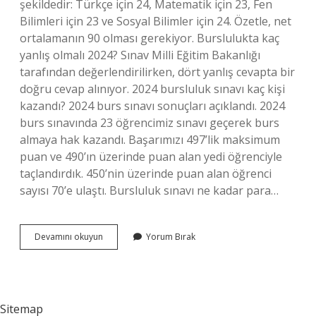
şekildedir: Türkçe için 24, Matematik için 23, Fen
Bilimleri için 23 ve Sosyal Bilimler için 24. Özetle, net
ortalamanın 90 olması gerekiyor. Burslulukta kaç
yanlış olmalı 2024? Sınav Milli Eğitim Bakanlığı
tarafından değerlendirilirken, dört yanlış cevapta bir
doğru cevap alınıyor. 2024 bursluluk sınavı kaç kişi
kazandı? 2024 burs sınavı sonuçları açıklandı. 2024
burs sınavında 23 öğrencimiz sınavı geçerek burs
almaya hak kazandı. Başarımızı 497’lik maksimum
puan ve 490’ın üzerinde puan alan yedi öğrenciyle
taçlandırdık. 450’nin üzerinde puan alan öğrenci
sayısı 70’e ulaştı. Bursluluk sınavı ne kadar para…
7
Devamını okuyun
Yorum Bırak
Sınıf
Bursluluk
Sınavı
2024
Kaç
Sitemap
Puanla