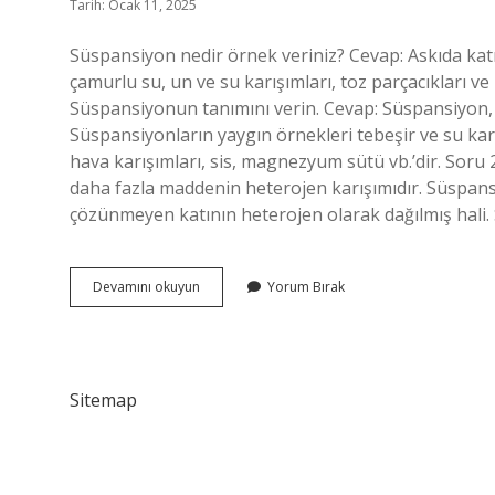
Tarih: Ocak 11, 2025
Süspansiyon nedir örnek veriniz? Cevap: Askıda katı
çamurlu su, un ve su karışımları, toz parçacıkları ve
Süspansiyonun tanımını verin. Cevap: Süspansiyon, 
Süspansiyonların yaygın örnekleri tebeşir ve su karış
hava karışımları, sis, magnezyum sütü vb.’dir. Soru
daha fazla maddenin heterojen karışımıdır. Süspansi
çözünmeyen katının heterojen olarak dağılmış hali. 
Süspansiyona
Devamını okuyun
Yorum Bırak
Örnek
Nedir
Sitemap