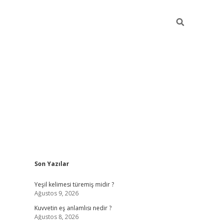
Sidebar
Son Yazılar
vdcasino
Yeşil kelimesi türemiş midir ?
Ağustos 9, 2026
Kuvvetin eş anlamlısı nedir ?
Ağustos 8, 2026