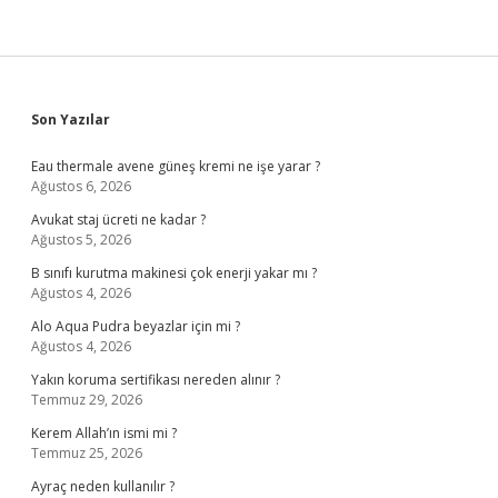
Sidebar
Son Yazılar
Eau thermale avene güneş kremi ne işe yarar ?
Ağustos 6, 2026
Avukat staj ücreti ne kadar ?
Ağustos 5, 2026
B sınıfı kurutma makinesi çok enerji yakar mı ?
Ağustos 4, 2026
Alo Aqua Pudra beyazlar için mi ?
Ağustos 4, 2026
Yakın koruma sertifikası nereden alınır ?
Temmuz 29, 2026
Kerem Allah’ın ismi mi ?
Temmuz 25, 2026
Ayraç neden kullanılır ?