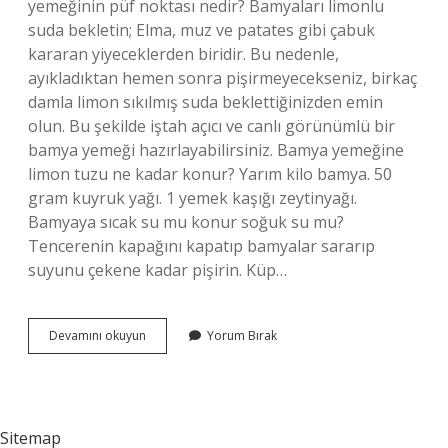
yemeğinin püf noktası nedir? Bamyaları limonlu
suda bekletin; Elma, muz ve patates gibi çabuk
kararan yiyeceklerden biridir. Bu nedenle,
ayıkladıktan hemen sonra pişirmeyecekseniz, birkaç
damla limon sıkılmış suda beklettiğinizden emin
olun. Bu şekilde iştah açıcı ve canlı görünümlü bir
bamya yemeği hazırlayabilirsiniz. Bamya yemeğine
limon tuzu ne kadar konur? Yarım kilo bamya. 50
gram kuyruk yağı. 1 yemek kaşığı zeytinyağı.
Bamyaya sıcak su mu konur soğuk su mu?
Tencerenin kapağını kapatıp bamyalar sararıp
suyunu çekene kadar pişirin. Küp…
Bamya
Devamını okuyun
Yorum Bırak
Yemeğine
Tuz
Ne
Zaman
Atılır
Sitemap