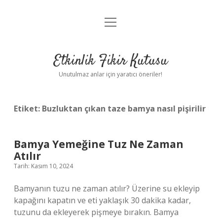
menüyü
Anasayfa
aç
Gizlilik Politikası
Etkinlik Fikir Kutusu
Yasal Uyarı
Unutulmaz anlar için yaratıcı öneriler!
Hakkımızda
Etiket:
Buzluktan çıkan taze bamya nasıl pişirilir
Bamya Yemeğine Tuz Ne Zaman
Atılır
Tarih: Kasım 10, 2024
Bamyanın tuzu ne zaman atılır? Üzerine su ekleyip
kapağını kapatın ve eti yaklaşık 30 dakika kadar,
tuzunu da ekleyerek pişmeye bırakın. Bamya