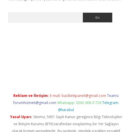
Arama
ino
Reklam ve İletişim:
E-mail:
backlinkpaneli@gmail.com
Teams:
forumhizmeti@gmail.com
Whatsapp: 0262 606 0 726
Telegram:
@karabul
Yasal Uyarı:
Sitemiz, 5651 Sayılı Kanun gereğince Bilgi Teknolojileri
ve İletişim Kurumu (BTK) tarafından onaylanmış bir Yer Sağlayıcı
olarak hizmet vermektedir. Bu nedenle, sitedeki içerikleri proaktif