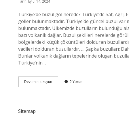
Tarih: Eylül 14, 2024
Türkiye’de buzul göl nerede? Türkiye’de Sat, Ağrı, Er
göller bulunmaktadır. Türkiye’de güncel buzul var
bulunmaktadır. Ülkemizde buzulların bulunduğu alanl
bazı volkanik dağlar. Buzul şekilleri nerelerde görül
bölgelerdeki küçük çöküntüleri dolduran buzullardır
vadileri dolduran buzullardır. … Şapka buzulları: Da
Bunlar volkanik dağların tepelerinde oluşan buzullar
Türkiye’nin…
Türkiyede
Devamını okuyun
2 Yorum
Buzul
Nerede
Görülür
Sitemap