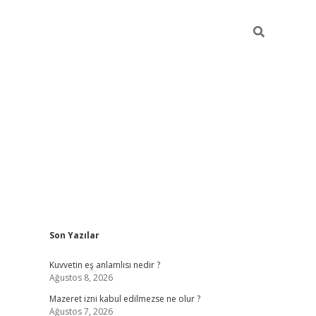
Sidebar
Son Yazılar
vdcasino
Kuvvetin eş anlamlısı nedir ?
Ağustos 8, 2026
Mazeret izni kabul edilmezse ne olur ?
Ağustos 7, 2026