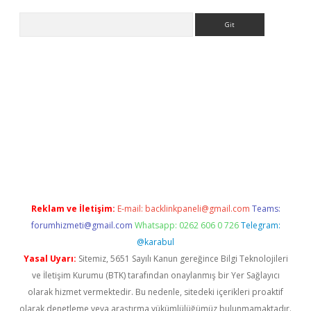
Arama
ino
Reklam ve İletişim:
E-mail:
backlinkpaneli@gmail.com
Teams:
forumhizmeti@gmail.com
Whatsapp: 0262 606 0 726
Telegram:
@karabul
Yasal Uyarı:
Sitemiz, 5651 Sayılı Kanun gereğince Bilgi Teknolojileri
ve İletişim Kurumu (BTK) tarafından onaylanmış bir Yer Sağlayıcı
olarak hizmet vermektedir. Bu nedenle, sitedeki içerikleri proaktif
olarak denetleme veya araştırma yükümlülüğümüz bulunmamaktadır.