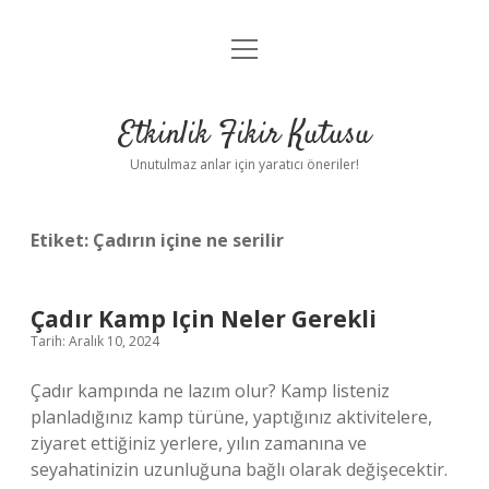
menüyü
Anasayfa
aç
Gizlilik Politikası
Etkinlik Fikir Kutusu
Yasal Uyarı
Unutulmaz anlar için yaratıcı öneriler!
Hakkımızda
Etiket:
Çadırın içine ne serilir
Çadır Kamp Için Neler Gerekli
Tarih: Aralık 10, 2024
Çadır kampında ne lazım olur? Kamp listeniz
planladığınız kamp türüne, yaptığınız aktivitelere,
ziyaret ettiğiniz yerlere, yılın zamanına ve
seyahatinizin uzunluğuna bağlı olarak değişecektir.