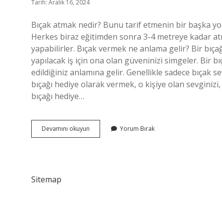
Tarih: Aralık 16, 2024
Bıçak atmak nedir? Bunu tarif etmenin bir başka yolu 
Herkes biraz eğitimden sonra 3-4 metreye kadar atı
yapabilirler. Bıçak vermek ne anlama gelir? Bir bıçağ
yapılacak iş için ona olan güveninizi simgeler. Bir b
edildiğiniz anlamına gelir. Genellikle sadece bıçak 
bıçağı hediye olarak vermek, o kişiye olan sevginizi, 
bıçağı hediye…
Bıçak
Devamını okuyun
Yorum Bırak
Atmak
Ne
Demek
Sitemap