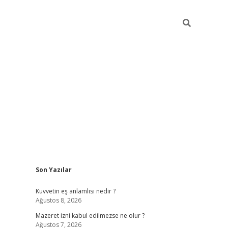
Sidebar
Son Yazılar
vdcasino
Kuvvetin eş anlamlısı nedir ?
Ağustos 8, 2026
Mazeret izni kabul edilmezse ne olur ?
Ağustos 7, 2026