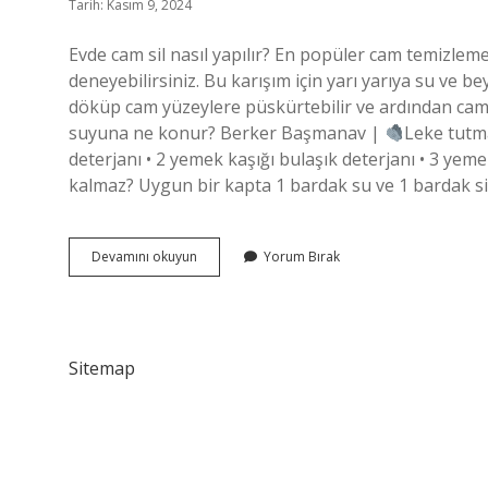
Tarih: Kasım 9, 2024
Evde cam sil nasıl yapılır? En popüler cam temizleme
deneyebilirsiniz. Bu karışım için yarı yarıya su ve be
döküp cam yüzeylere püskürtebilir ve ardından cam 
suyuna ne konur? Berker Başmanav |
Leke tutm
deterjanı • 2 yemek kaşığı bulaşık deterjanı • 3 yemek
kalmaz? Uygun bir kapta 1 bardak su ve 1 bardak sirk
Cam
Devamını okuyun
Yorum Bırak
Sil
Nasıl
Yapılır
Sitemap