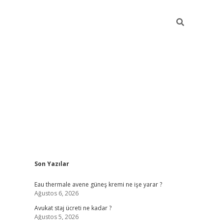
Sidebar
Son Yazılar
vdcasino
Eau thermale avene güneş kremi ne işe yarar ?
Ağustos 6, 2026
Avukat staj ücreti ne kadar ?
Ağustos 5, 2026