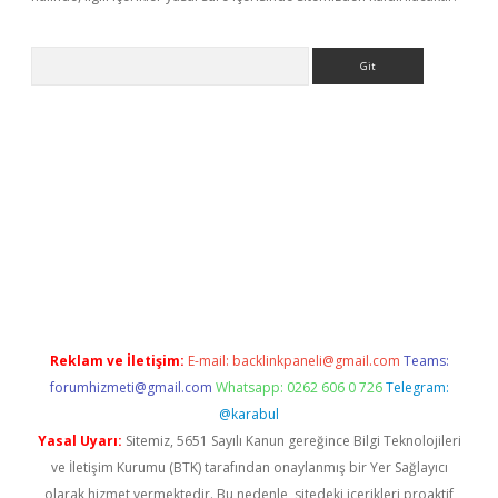
Arama
ino
Reklam ve İletişim:
E-mail:
backlinkpaneli@gmail.com
Teams:
forumhizmeti@gmail.com
Whatsapp: 0262 606 0 726
Telegram:
@karabul
Yasal Uyarı:
Sitemiz, 5651 Sayılı Kanun gereğince Bilgi Teknolojileri
ve İletişim Kurumu (BTK) tarafından onaylanmış bir Yer Sağlayıcı
olarak hizmet vermektedir. Bu nedenle, sitedeki içerikleri proaktif