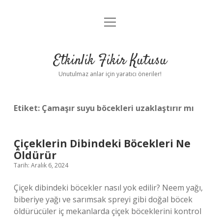
menüyü
Anasayfa
aç
Gizlilik Politikası
Etkinlik Fikir Kutusu
Yasal Uyarı
Unutulmaz anlar için yaratıcı öneriler!
Hakkımızda
Etiket:
Çamaşır suyu böcekleri uzaklaştırır mı
Çiçeklerin Dibindeki Böcekleri Ne
Öldürür
Tarih: Aralık 6, 2024
Çiçek dibindeki böcekler nasıl yok edilir? Neem yağı,
biberiye yağı ve sarımsak spreyi gibi doğal böcek
öldürücüler iç mekanlarda çiçek böceklerini kontrol