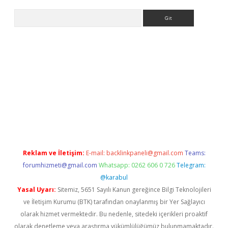
Arama
ino
Reklam ve İletişim:
E-mail:
backlinkpaneli@gmail.com
Teams:
forumhizmeti@gmail.com
Whatsapp: 0262 606 0 726
Telegram:
@karabul
Yasal Uyarı:
Sitemiz, 5651 Sayılı Kanun gereğince Bilgi Teknolojileri
ve İletişim Kurumu (BTK) tarafından onaylanmış bir Yer Sağlayıcı
olarak hizmet vermektedir. Bu nedenle, sitedeki içerikleri proaktif
olarak denetleme veya araştırma yükümlülüğümüz bulunmamaktadır.