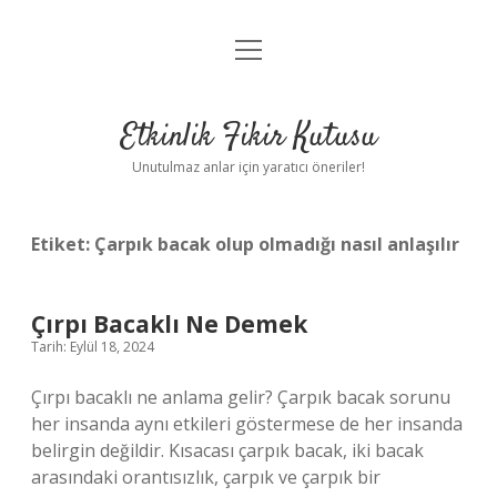
menüyü
Anasayfa
aç
Gizlilik Politikası
Etkinlik Fikir Kutusu
Yasal Uyarı
Unutulmaz anlar için yaratıcı öneriler!
Hakkımızda
Etiket:
Çarpık bacak olup olmadığı nasıl anlaşılır
Çırpı Bacaklı Ne Demek
Tarih: Eylül 18, 2024
Çırpı bacaklı ne anlama gelir? Çarpık bacak sorunu
her insanda aynı etkileri göstermese de her insanda
belirgin değildir. Kısacası çarpık bacak, iki bacak
arasındaki orantısızlık, çarpık ve çarpık bir