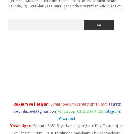
içerikleri,
backlinkpanelicomtr@gmail.com
adresine bildirmeniz
halinde, ilgili içerikler yasal süre içerisinde sitemizden kaldırılacaktır.
Arama
ino
Reklam ve İletişim:
E-mail:
backlinkpaneli@gmail.com
Teams:
forumhizmeti@gmail.com
Whatsapp: 0262 606 0 726
Telegram:
@karabul
Yasal Uyarı:
Sitemiz, 5651 Sayılı Kanun gereğince Bilgi Teknolojileri
ve İletişim Kurumu (BTK) tarafından onaylanmış bir Yer Sağlayıcı