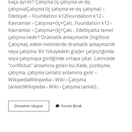
kaça ayrılır? Çatışma (iç çatışma ve dış
çatışma)Çatışma (iç çatışma ve dış çatışma) –
Edebiyat – Foundation k12Foundation k12 ›
Kavramlar › Çatışma+(İç+Çatı…Foundation k12 ›
Kavramlar › Çatışma+(İç+Çatı… Edebiyatta temel
çatışma nedir? Dramatik anlaşmazlık (İngilizce:
Çatışma), edebi metinlerde dramatik anlaşmazlık
veya çatışma. Bir hikayedeki güçler çarpıştığında
veya çatışmaya girdiğinde ortaya çıkar. Latincede
“conflictus” anlamına gelen bu ifade, yüzleşme,
çatışma, çatışma (anlatı) anlamına gelir –
WikipediaWikipedia › Wiki › Çatışma
(anlatı)Wikipedia › Wiki › Çatışma (anlatı)…
Çatışma
Devamını okuyun
Yorum Bırak
Türleri
Nelerdir
Edebiyatta