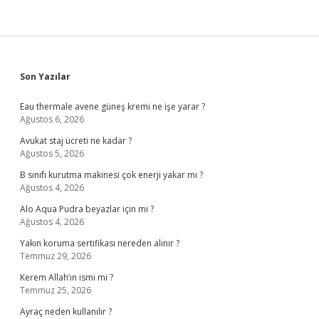
Sidebar
Son Yazılar
Eau thermale avene güneş kremi ne işe yarar ?
Ağustos 6, 2026
Avukat staj ücreti ne kadar ?
Ağustos 5, 2026
B sınıfı kurutma makinesi çok enerji yakar mı ?
Ağustos 4, 2026
Alo Aqua Pudra beyazlar için mi ?
Ağustos 4, 2026
Yakın koruma sertifikası nereden alınır ?
Temmuz 29, 2026
Kerem Allah’ın ismi mi ?
Temmuz 25, 2026
Ayraç neden kullanılır ?