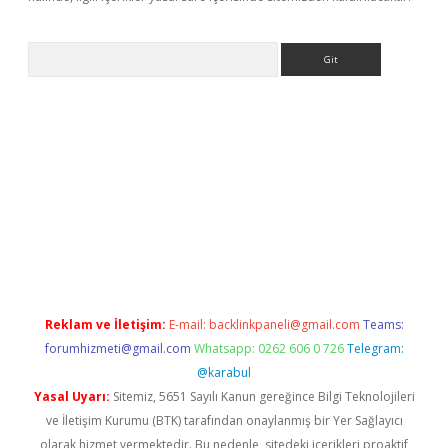
Arama
o
Reklam ve İletişim:
E-mail:
backlinkpaneli@gmail.com
Teams:
forumhizmeti@gmail.com
Whatsapp: 0262 606 0 726
Telegram:
@karabul
Yasal Uyarı:
Sitemiz, 5651 Sayılı Kanun gereğince Bilgi Teknolojileri
ve İletişim Kurumu (BTK) tarafından onaylanmış bir Yer Sağlayıcı
olarak hizmet vermektedir. Bu nedenle, sitedeki içerikleri proaktif