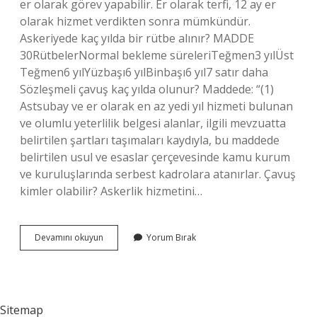
er olarak görev yapabilir. Er olarak terfi, 12 ay er
olarak hizmet verdikten sonra mümkündür.
Askeriyede kaç yılda bir rütbe alınır? MADDE
30RütbelerNormal bekleme süreleriTeğmen3 yılÜst
Teğmen6 yılYüzbaşı6 yılBinbaşı6 yıl7 satır daha
Sözleşmeli çavuş kaç yılda olunur? Maddede: “(1)
Astsubay ve er olarak en az yedi yıl hizmeti bulunan
ve olumlu yeterlilik belgesi alanlar, ilgili mevzuatta
belirtilen şartları taşımaları kaydıyla, bu maddede
belirtilen usul ve esaslar çerçevesinde kamu kurum
ve kuruluşlarında serbest kadrolara atanırlar. Çavuş
kimler olabilir? Askerlik hizmetini…
Kaç
Devamını okuyun
Yorum Bırak
Yılda
Çavuş
Olunur
Sitemap