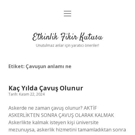
menüyü
Anasayfa
aç
Gizlilik Politikası
Etkinlik Fikir Kutusu
Yasal Uyarı
Unutulmaz anlar için yaratıcı öneriler!
Hakkımızda
Etiket:
Çavuşun anlamı ne
Kaç Yılda Çavuş Olunur
Tarih: Kasım 22, 2024
Askerde ne zaman çavuş olunur? AKTİF
ASKERLİKTEN SONRA ÇAVUŞ OLARAK KALMAK
Askerlikte kalmak isteyen kişi üniversite
mezunuysa, askerlik hizmetini tamamladıktan sonra