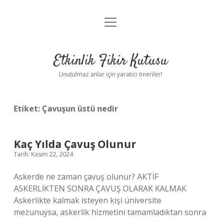
menüyü
Anasayfa
aç
Gizlilik Politikası
Etkinlik Fikir Kutusu
Yasal Uyarı
Unutulmaz anlar için yaratıcı öneriler!
Hakkımızda
Etiket:
Çavuşun üstü nedir
Kaç Yılda Çavuş Olunur
Tarih: Kasım 22, 2024
Askerde ne zaman çavuş olunur? AKTİF
ASKERLİKTEN SONRA ÇAVUŞ OLARAK KALMAK
Askerlikte kalmak isteyen kişi üniversite
mezunuysa, askerlik hizmetini tamamladıktan sonra