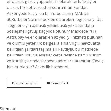
er olarak görev yapabilir. Er olarak terfi, 12 ay er
olarak hizmet verdikten sonra mümkündür.
Askeriyede kaç yılda bir rütbe alınır? MADDE
30RütbelerNormal bekleme süreleriTeğmen3 yılÜst
Teğmen6 yılYüzbaşı6 yılBinbaşı6 yıl7 satır daha
Sözleşmeli çavuş kaç yılda olunur? Maddede: “(1)
Astsubay ve er olarak en az yedi yıl hizmeti bulunan
ve olumlu yeterlilik belgesi alanlar, ilgili mevzuatta
belirtilen şartları taşımaları kaydıyla, bu maddede
belirtilen usul ve esaslar çerçevesinde kamu kurum
ve kuruluşlarında serbest kadrolara atanırlar. Çavuş
kimler olabilir? Askerlik hizmetini…
Kaç
Devamını okuyun
Yorum Bırak
Yılda
Çavuş
Olunur
Sitemap