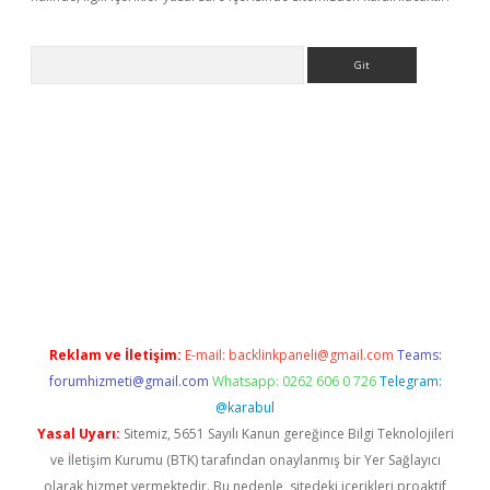
Arama
ino
Reklam ve İletişim:
E-mail:
backlinkpaneli@gmail.com
Teams:
forumhizmeti@gmail.com
Whatsapp: 0262 606 0 726
Telegram:
@karabul
Yasal Uyarı:
Sitemiz, 5651 Sayılı Kanun gereğince Bilgi Teknolojileri
ve İletişim Kurumu (BTK) tarafından onaylanmış bir Yer Sağlayıcı
olarak hizmet vermektedir. Bu nedenle, sitedeki içerikleri proaktif