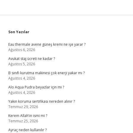
Sidebar
Son Yazılar
Eau thermale avene güneş kremi ne işe yarar ?
Ağustos 6, 2026
Avukat staj ücreti ne kadar ?
Ağustos 5, 2026
B sınıfı kurutma makinesi çok enerji yakar mı ?
Ağustos 4, 2026
Alo Aqua Pudra beyazlar için mi ?
Ağustos 4, 2026
Yakın koruma sertifikası nereden alınır ?
Temmuz 29, 2026
Kerem Allah’ın ismi mi ?
Temmuz 25, 2026
Ayraç neden kullanılır ?