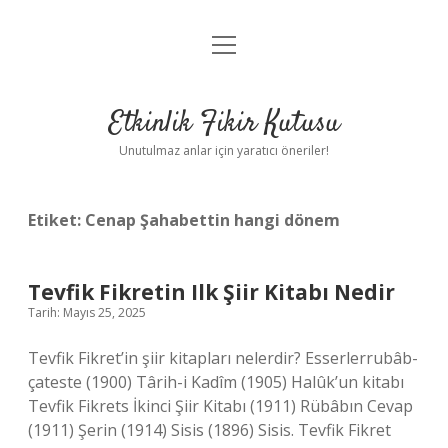
menüyü
Anasayfa
aç
Gizlilik Politikası
Etkinlik Fikir Kutusu
Yasal Uyarı
Unutulmaz anlar için yaratıcı öneriler!
Hakkımızda
Etiket:
Cenap Şahabettin hangi dönem
Tevfik Fikretin Ilk Şiir Kitabı Nedir
Tarih: Mayıs 25, 2025
Tevfik Fikret’in şiir kitapları nelerdir? Esserlerrubâb-
çateste (1900) Târih-i Kadîm (1905) Halûk’un kitabı
Tevfik Fikrets İkinci Şiir Kitabı (1911) Rübâbın Cevap
(1911) Şerin (1914) Sisis (1896) Sisis. Tevfik Fikret