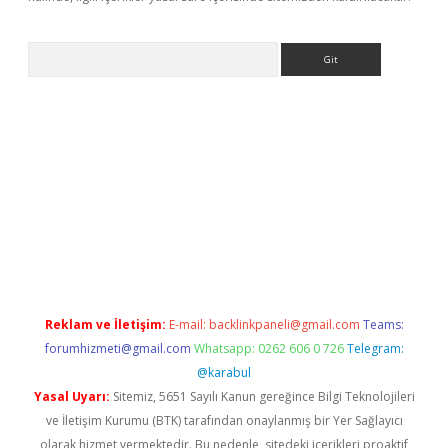
Arama
ino
Reklam ve İletişim:
E-mail:
backlinkpaneli@gmail.com
Teams:
forumhizmeti@gmail.com
Whatsapp: 0262 606 0 726
Telegram:
@karabul
Yasal Uyarı:
Sitemiz, 5651 Sayılı Kanun gereğince Bilgi Teknolojileri
ve İletişim Kurumu (BTK) tarafından onaylanmış bir Yer Sağlayıcı
olarak hizmet vermektedir. Bu nedenle, sitedeki içerikleri proaktif