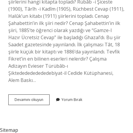
şiirlerini hangi kitapta topladı? Rübâb -i Şiceste
(1900), Târîh -i Kadîm (1905), Rüchbest Cevap (1911),
Halûk’un kitabı (1911) şiirlerini topladı. Cenap
Şahabettin’in ilk şiiri nedir? Cenap Şahabettin’in ilk
şiiri, 1885’te öğrenci olarak yazdığı ve “Gamze-I
Hazır Ücretsiz Cevap” ile başladığı Ghazal’dı. Bu şiir
Saadet gazetesinde yayınlandı. İlk çalışması Tât, 18
şiirle küçük bir kitaptı ve 1886’da yayınlandı. Tevfik
Fikret’in en bilinen eserleri nelerdir? Çalışma
Adizayın Evieser Türübâb-ı
Şiktededededededebiyat-il Cedide Kütüphanesi,
Alem Baskı…
Tevfik
Devamını okuyun
Yorum Bırak
Fikretin
Ilk
Şiir
Kitabı
Nedir
Sitemap