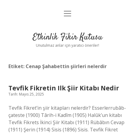
menüyü
Anasayfa
aç
Gizlilik Politikası
Etkinlik Fikir Kutusu
Yasal Uyarı
Unutulmaz anlar için yaratıcı öneriler!
Hakkımızda
Etiket:
Cenap Şahabettin şiirleri nelerdir
Tevfik Fikretin Ilk Şiir Kitabı Nedir
Tarih: Mayıs 25, 2025
Tevfik Fikret’in şiir kitapları nelerdir? Esserlerrubâb-
çateste (1900) Târih-i Kadîm (1905) Halûk’un kitabı
Tevfik Fikrets İkinci Şiir Kitabı (1911) Rübâbın Cevap
(1911) Şerin (1914) Sisis (1896) Sisis. Tevfik Fikret