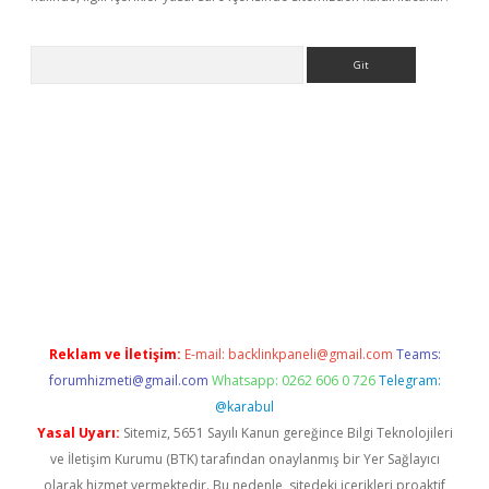
Arama
ino
Reklam ve İletişim:
E-mail:
backlinkpaneli@gmail.com
Teams:
forumhizmeti@gmail.com
Whatsapp: 0262 606 0 726
Telegram:
@karabul
Yasal Uyarı:
Sitemiz, 5651 Sayılı Kanun gereğince Bilgi Teknolojileri
ve İletişim Kurumu (BTK) tarafından onaylanmış bir Yer Sağlayıcı
olarak hizmet vermektedir. Bu nedenle, sitedeki içerikleri proaktif