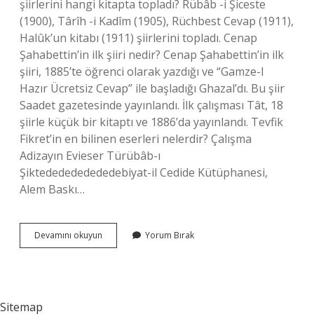
şiirlerini hangi kitapta topladı? Rübâb -i Şiceste
(1900), Târîh -i Kadîm (1905), Rüchbest Cevap (1911),
Halûk’un kitabı (1911) şiirlerini topladı. Cenap
Şahabettin’in ilk şiiri nedir? Cenap Şahabettin’in ilk
şiiri, 1885’te öğrenci olarak yazdığı ve “Gamze-I
Hazır Ücretsiz Cevap” ile başladığı Ghazal’dı. Bu şiir
Saadet gazetesinde yayınlandı. İlk çalışması Tât, 18
şiirle küçük bir kitaptı ve 1886’da yayınlandı. Tevfik
Fikret’in en bilinen eserleri nelerdir? Çalışma
Adizayın Evieser Türübâb-ı
Şiktededededededebiyat-il Cedide Kütüphanesi,
Alem Baskı…
Tevfik
Devamını okuyun
Yorum Bırak
Fikretin
Ilk
Şiir
Kitabı
Nedir
Sitemap