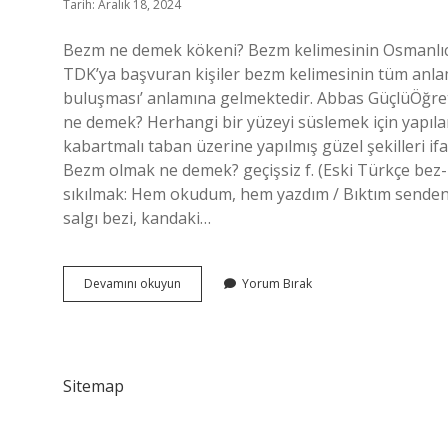
Tarih: Aralık 18, 2024
Bezm ne demek kökeni? Bezm kelimesinin Osmanlıca’
TDK’ya başvuran kişiler bezm kelimesinin tüm anlaml
buluşması’ anlamına gelmektedir. Abbas GüçlüÖğ
ne demek? Herhangi bir yüzeyi süslemek için yapıla
kabartmalı taban üzerine yapılmış güzel şekilleri ifa
Bezm olmak ne demek? geçişsiz f. (Eski Türkçe bez-m
sıkılmak: Hem okudum, hem yazdım / Bıktım senden
salgı bezi, kandaki…
Bezmez
Devamını okuyun
Yorum Bırak
Ne
Demek
Sitemap