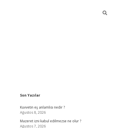
Sidebar
Son Yazılar
vdcasino
Kuvvetin eş anlamlısı nedir ?
Ağustos 8, 2026
Mazeret izni kabul edilmezse ne olur ?
Ağustos 7, 2026