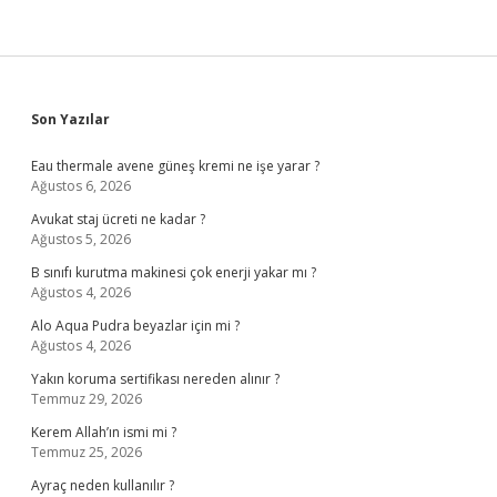
Sidebar
Son Yazılar
Eau thermale avene güneş kremi ne işe yarar ?
Ağustos 6, 2026
Avukat staj ücreti ne kadar ?
Ağustos 5, 2026
B sınıfı kurutma makinesi çok enerji yakar mı ?
Ağustos 4, 2026
Alo Aqua Pudra beyazlar için mi ?
Ağustos 4, 2026
Yakın koruma sertifikası nereden alınır ?
Temmuz 29, 2026
Kerem Allah’ın ismi mi ?
Temmuz 25, 2026
Ayraç neden kullanılır ?