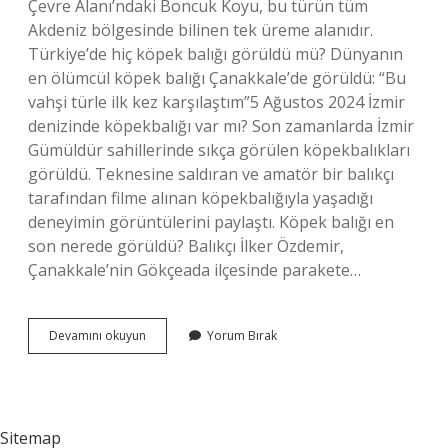
Çevre Alanı’ndaki Boncuk Koyu, bu türün tüm
Akdeniz bölgesinde bilinen tek üreme alanıdır.
Türkiye’de hiç köpek balığı görüldü mü? Dünyanın
en ölümcül köpek balığı Çanakkale’de görüldü: “Bu
vahşi türle ilk kez karşılaştım”5 Ağustos 2024 İzmir
denizinde köpekbalığı var mı? Son zamanlarda İzmir
Gümüldür sahillerinde sıkça görülen köpekbalıkları
görüldü. Teknesine saldıran ve amatör bir balıkçı
tarafından filme alınan köpekbalığıyla yaşadığı
deneyimin görüntülerini paylaştı. Köpek balığı en
son nerede görüldü? Balıkçı İlker Özdemir,
Çanakkale’nin Gökçeada ilçesinde parakete…
Türkiye
Devamını okuyun
Yorum Bırak
Köpek
Balığı
Var
Mı
Sitemap