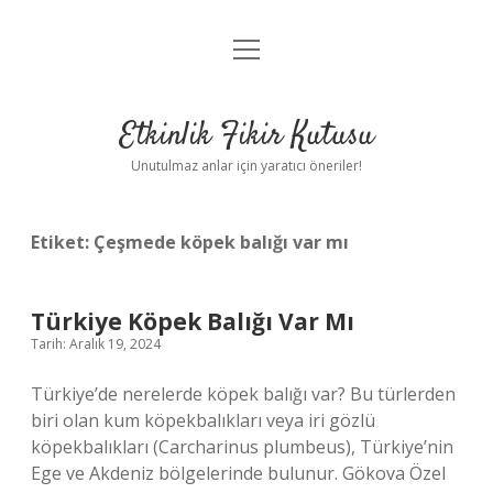
menüyü
Anasayfa
aç
Gizlilik Politikası
Etkinlik Fikir Kutusu
Yasal Uyarı
Unutulmaz anlar için yaratıcı öneriler!
Hakkımızda
Etiket:
Çeşmede köpek balığı var mı
Türkiye Köpek Balığı Var Mı
Tarih: Aralık 19, 2024
Türkiye’de nerelerde köpek balığı var? Bu türlerden
biri olan kum köpekbalıkları veya iri gözlü
köpekbalıkları (Carcharinus plumbeus), Türkiye’nin
Ege ve Akdeniz bölgelerinde bulunur. Gökova Özel