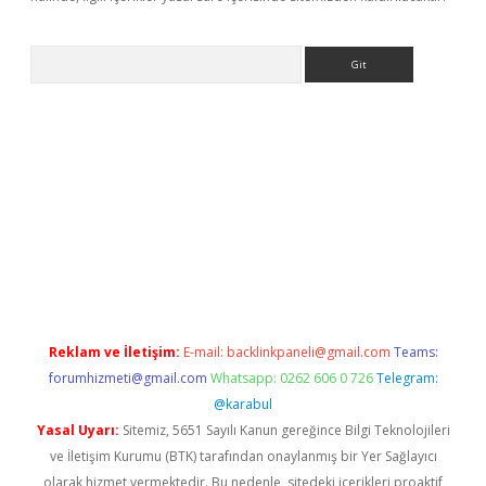
Arama
sino
Reklam ve İletişim:
E-mail:
backlinkpaneli@gmail.com
Teams:
forumhizmeti@gmail.com
Whatsapp: 0262 606 0 726
Telegram:
@karabul
Yasal Uyarı:
Sitemiz, 5651 Sayılı Kanun gereğince Bilgi Teknolojileri
ve İletişim Kurumu (BTK) tarafından onaylanmış bir Yer Sağlayıcı
olarak hizmet vermektedir. Bu nedenle, sitedeki içerikleri proaktif