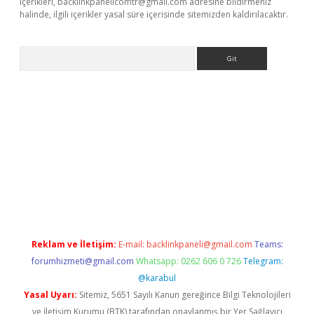
içerikleri,
backlinkpanelicomtr@gmail.com
adresine bildirmeniz
halinde, ilgili içerikler yasal süre içerisinde sitemizden kaldırılacaktır.
Arama
sino
Reklam ve İletişim:
E-mail:
backlinkpaneli@gmail.com
Teams:
forumhizmeti@gmail.com
Whatsapp: 0262 606 0 726
Telegram:
@karabul
Yasal Uyarı:
Sitemiz, 5651 Sayılı Kanun gereğince Bilgi Teknolojileri
ve İletişim Kurumu (BTK) tarafından onaylanmış bir Yer Sağlayıcı