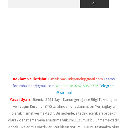
Arama
ino
Reklam ve İletişim:
E-mail:
backlinkpaneli@gmail.com
Teams:
forumhizmeti@gmail.com
Whatsapp: 0262 606 0 726
Telegram:
@karabul
Yasal Uyarı:
Sitemiz, 5651 Sayılı Kanun gereğince Bilgi Teknolojileri
ve İletişim Kurumu (BTK) tarafından onaylanmış bir Yer Sağlayıcı
olarak hizmet vermektedir. Bu nedenle, sitedeki içerikleri proaktif
olarak denetleme veya araştırma yükümlülüğümüz bulunmamaktadır.
Ancak, üyelerimiz yazdıkları içeriklerin sorumluluğunu taşımakta olup,