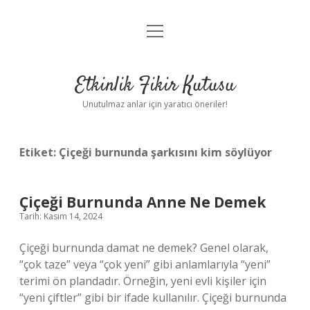
menüyü
Anasayfa
aç
Gizlilik Politikası
Etkinlik Fikir Kutusu
Yasal Uyarı
Unutulmaz anlar için yaratıcı öneriler!
Hakkımızda
Etiket:
Çiçeği burnunda şarkısını kim söylüyor
Çiçeği Burnunda Anne Ne Demek
Tarih: Kasım 14, 2024
Çiçeği burnunda damat ne demek? Genel olarak,
“çok taze” veya “çok yeni” gibi anlamlarıyla “yeni”
terimi ön plandadır. Örneğin, yeni evli kişiler için
“yeni çiftler” gibi bir ifade kullanılır. Çiçeği burnunda