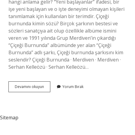
hangi anlama gelir? “Yeni başlayanlar” ifadesi, bir
işe yeni başlayan ve o işte deneyimi olmayan kişileri
tanımlamak için kullanılan bir terimdir. Çiçeği
burnunda kimin sözü? Birçok şarkının bestesi ve
sözleri sanatçıya ait olup özellikle albüme ismini
veren ve 1991 yılında Grup Merdiven’in çıkardığı
“Çiçeği Burnunda” albümünde yer alan “Çiçeği
Burnunda” adlı şarkı, Çiçeği burnunda şarkısını kim
seslendir? Çiçeği Burnunda · Merdiven · Merdiven ·
Serhan Kelleözü · Serhan Kelleözü…
Çiçeği
Devamını okuyun
Yorum Bırak
Burnunda
Anne
Ne
Demek
Sitemap