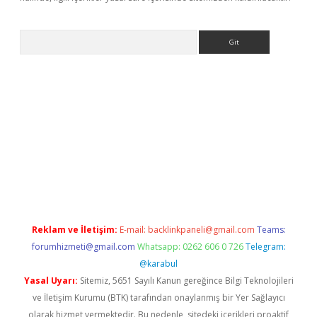
Arama
ino
Reklam ve İletişim:
E-mail:
backlinkpaneli@gmail.com
Teams:
forumhizmeti@gmail.com
Whatsapp: 0262 606 0 726
Telegram:
@karabul
Yasal Uyarı:
Sitemiz, 5651 Sayılı Kanun gereğince Bilgi Teknolojileri
ve İletişim Kurumu (BTK) tarafından onaylanmış bir Yer Sağlayıcı
olarak hizmet vermektedir. Bu nedenle, sitedeki içerikleri proaktif