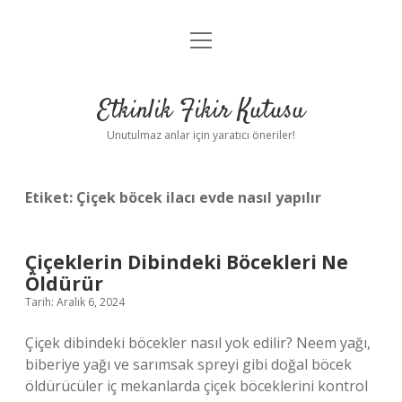
menüyü
Anasayfa
aç
Gizlilik Politikası
Etkinlik Fikir Kutusu
Yasal Uyarı
Unutulmaz anlar için yaratıcı öneriler!
Hakkımızda
Etiket:
Çiçek böcek ilacı evde nasıl yapılır
Çiçeklerin Dibindeki Böcekleri Ne
Öldürür
Tarih: Aralık 6, 2024
Çiçek dibindeki böcekler nasıl yok edilir? Neem yağı,
biberiye yağı ve sarımsak spreyi gibi doğal böcek
öldürücüler iç mekanlarda çiçek böceklerini kontrol