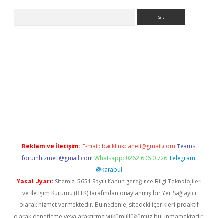
Arama
sino
Reklam ve İletişim:
E-mail:
backlinkpaneli@gmail.com
Teams:
forumhizmeti@gmail.com
Whatsapp: 0262 606 0 726
Telegram:
@karabul
Yasal Uyarı:
Sitemiz, 5651 Sayılı Kanun gereğince Bilgi Teknolojileri
ve İletişim Kurumu (BTK) tarafından onaylanmış bir Yer Sağlayıcı
olarak hizmet vermektedir. Bu nedenle, sitedeki içerikleri proaktif
olarak denetleme veya araştırma yükümlülüğümüz bulunmamaktadır.