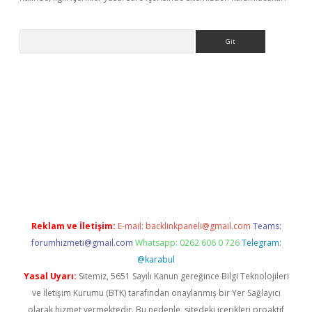
Arama
ino
Reklam ve İletişim:
E-mail:
backlinkpaneli@gmail.com
Teams:
forumhizmeti@gmail.com
Whatsapp: 0262 606 0 726
Telegram:
@karabul
Yasal Uyarı:
Sitemiz, 5651 Sayılı Kanun gereğince Bilgi Teknolojileri
ve İletişim Kurumu (BTK) tarafından onaylanmış bir Yer Sağlayıcı
olarak hizmet vermektedir. Bu nedenle, sitedeki içerikleri proaktif