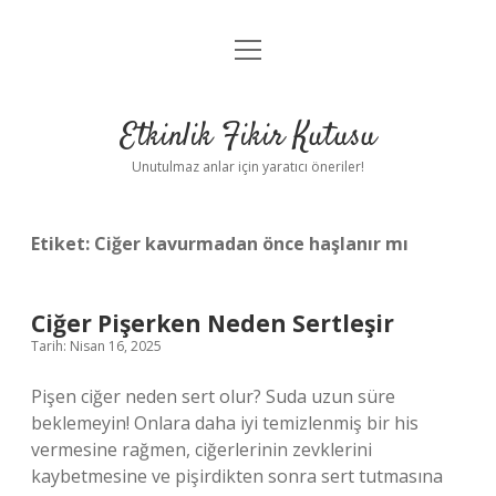
menüyü
Anasayfa
aç
Gizlilik Politikası
Etkinlik Fikir Kutusu
Yasal Uyarı
Unutulmaz anlar için yaratıcı öneriler!
Hakkımızda
Etiket:
Ciğer kavurmadan önce haşlanır mı
Ciğer Pişerken Neden Sertleşir
Tarih: Nisan 16, 2025
Pişen ciğer neden sert olur? Suda uzun süre
beklemeyin! Onlara daha iyi temizlenmiş bir his
vermesine rağmen, ciğerlerinin zevklerini
kaybetmesine ve pişirdikten sonra sert tutmasına