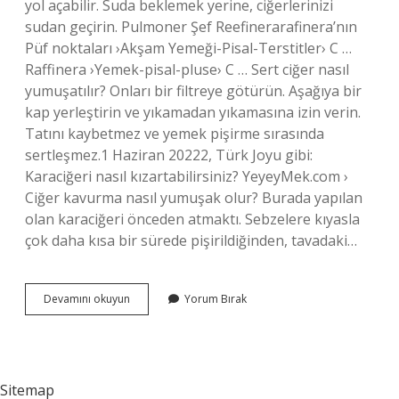
yol açabilir. Suda beklemek yerine, ciğerlerinizi
sudan geçirin. Pulmoner Şef Reefinerarafinera’nın
Püf noktaları ›Akşam Yemeği-Pisal-Terstitler› C …
Raffinera ›Yemek-pisal-pluse› C … Sert ciğer nasıl
yumuşatılır? Onları bir filtreye götürün. Aşağıya bir
kap yerleştirin ve yıkamadan yıkamasına izin verin.
Tatını kaybetmez ve yemek pişirme sırasında
sertleşmez.1 Haziran 20222, Türk Joyu gibi:
Karaciğeri nasıl kızartabilirsiniz? YeyeyMek.com ›
Ciğer kavurma nasıl yumuşak olur? Burada yapılan
olan karaciğeri önceden atmaktı. Sebzelere kıyasla
çok daha kısa bir sürede pişirildiğinden, tavadaki…
Ciğer
Devamını okuyun
Yorum Bırak
Pişerken
Neden
Sertleşir
Sitemap