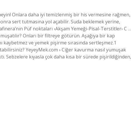
eyin! Onlara daha iyi temizlenmiş bir his vermesine rağmen,
sonra sert tutmasına yol açabilir. Suda beklemek yerine,
afinera’nın Püf noktaları ›Akşam Yemeği-Pisal-Terstitler› C 
muşatılır? Onları bir filtreye götürün. Aşağıya bir kap
ını kaybetmez ve yemek pişirme sırasında sertleşmez.1
artabilirsiniz? YeyeyMek.com › Ciğer kavurma nasıl yumuşak
. Sebzelere kıyasla çok daha kısa bir sürede pişirildiğinden