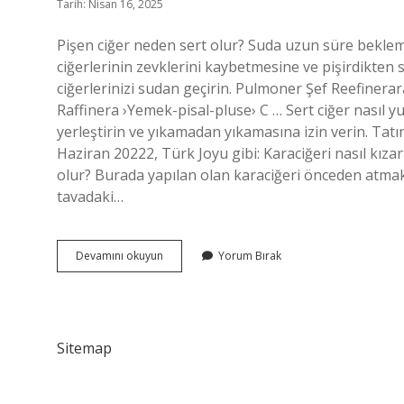
Tarih: Nisan 16, 2025
Pişen ciğer neden sert olur? Suda uzun süre beklem
ciğerlerinin zevklerini kaybetmesine ve pişirdikten 
ciğerlerinizi sudan geçirin. Pulmoner Şef Reefinerar
Raffinera ›Yemek-pisal-pluse› C … Sert ciğer nasıl yu
yerleştirin ve yıkamadan yıkamasına izin verin. Tat
Haziran 20222, Türk Joyu gibi: Karaciğeri nasıl kız
olur? Burada yapılan olan karaciğeri önceden atmaktı
tavadaki…
Ciğer
Devamını okuyun
Yorum Bırak
Pişerken
Neden
Sertleşir
Sitemap