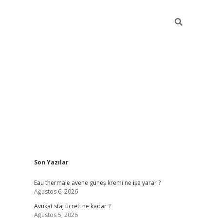
Sidebar
Son Yazılar
vdcasino
Eau thermale avene güneş kremi ne işe yarar ?
Ağustos 6, 2026
Avukat staj ücreti ne kadar ?
Ağustos 5, 2026