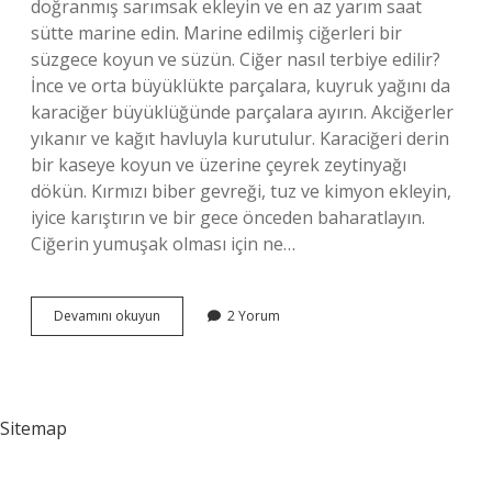
doğranmış sarımsak ekleyin ve en az yarım saat
sütte marine edin. Marine edilmiş ciğerleri bir
süzgece koyun ve süzün. Ciğer nasıl terbiye edilir?
İnce ve orta büyüklükte parçalara, kuyruk yağını da
karaciğer büyüklüğünde parçalara ayırın. Akciğerler
yıkanır ve kağıt havluyla kurutulur. Karaciğeri derin
bir kaseye koyun ve üzerine çeyrek zeytinyağı
dökün. Kırmızı biber gevreği, tuz ve kimyon ekleyin,
iyice karıştırın ve bir gece önceden baharatlayın.
Ciğerin yumuşak olması için ne…
Ciğer
Devamını okuyun
2 Yorum
Izgara
Nasıl
Terbiye
Edilir
Sitemap