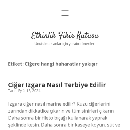
menüyü
Anasayfa
aç
Gizlilik Politikası
Etkinlik Fikir Kutusu
Yasal Uyarı
Unutulmaz anlar için yaratıcı öneriler!
Hakkımızda
Etiket:
Ciğere hangi baharatlar yakışır
Ciğer Izgara Nasıl Terbiye Edilir
Tarih: Eylül 18, 2024
Izgara ciğer nasıl marine edilir? Kuzu ciğerlerini
zarından dikkatlice çıkarın ve tüm sinirleri çıkarın.
Daha sonra bir fileto bıçağı kullanarak yaprak
şeklinde kesin. Daha sonra bir kaseye koyun, süt ve