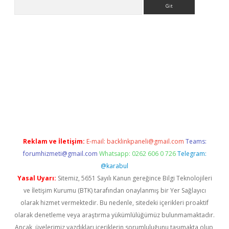
Arama
ino
Reklam ve İletişim:
E-mail:
backlinkpaneli@gmail.com
Teams:
forumhizmeti@gmail.com
Whatsapp: 0262 606 0 726
Telegram:
@karabul
Yasal Uyarı:
Sitemiz, 5651 Sayılı Kanun gereğince Bilgi Teknolojileri
ve İletişim Kurumu (BTK) tarafından onaylanmış bir Yer Sağlayıcı
olarak hizmet vermektedir. Bu nedenle, sitedeki içerikleri proaktif
olarak denetleme veya araştırma yükümlülüğümüz bulunmamaktadır.
Ancak, üyelerimiz yazdıkları içeriklerin sorumluluğunu taşımakta olup,