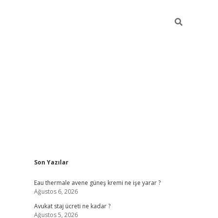
Sidebar
Son Yazılar
vdcasino
Eau thermale avene güneş kremi ne işe yarar ?
Ağustos 6, 2026
Avukat staj ücreti ne kadar ?
Ağustos 5, 2026