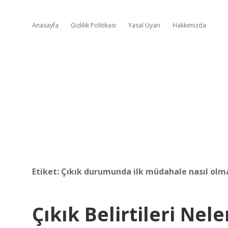
Anasayfa
Gizlilik Politikası
Yasal Uyarı
Hakkımızda
Etiket:
Çıkık durumunda ilk müdahale nasıl olma
Çıkık Belirtileri Nele