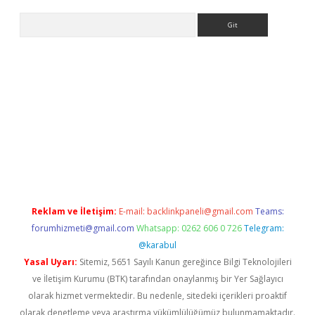
Arama
ino
Reklam ve İletişim:
E-mail:
backlinkpaneli@gmail.com
Teams:
forumhizmeti@gmail.com
Whatsapp: 0262 606 0 726
Telegram:
@karabul
Yasal Uyarı:
Sitemiz, 5651 Sayılı Kanun gereğince Bilgi Teknolojileri
ve İletişim Kurumu (BTK) tarafından onaylanmış bir Yer Sağlayıcı
olarak hizmet vermektedir. Bu nedenle, sitedeki içerikleri proaktif
olarak denetleme veya araştırma yükümlülüğümüz bulunmamaktadır.