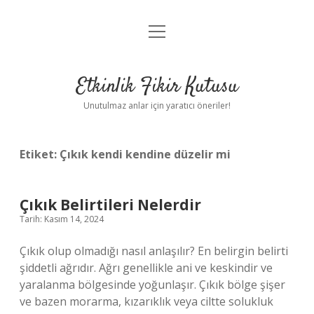
menüyü
Anasayfa
aç
Gizlilik Politikası
Etkinlik Fikir Kutusu
Yasal Uyarı
Unutulmaz anlar için yaratıcı öneriler!
Hakkımızda
Etiket:
Çıkık kendi kendine düzelir mi
Çıkık Belirtileri Nelerdir
Tarih: Kasım 14, 2024
Çıkık olup olmadığı nasıl anlaşılır? En belirgin belirti
şiddetli ağrıdır. Ağrı genellikle ani ve keskindir ve
yaralanma bölgesinde yoğunlaşır. Çıkık bölge şişer
ve bazen morarma, kızarıklık veya ciltte solukluk