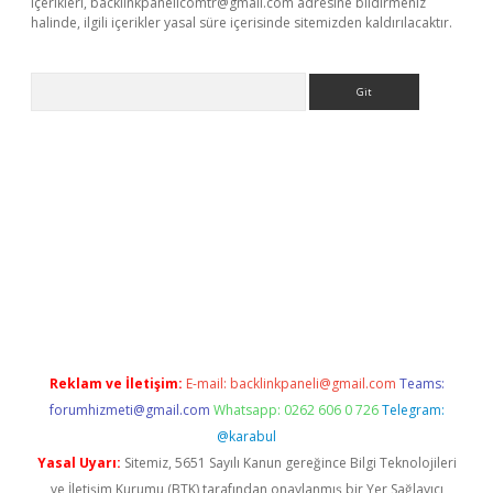
içerikleri,
backlinkpanelicomtr@gmail.com
adresine bildirmeniz
halinde, ilgili içerikler yasal süre içerisinde sitemizden kaldırılacaktır.
Arama
ino
Reklam ve İletişim:
E-mail:
backlinkpaneli@gmail.com
Teams:
forumhizmeti@gmail.com
Whatsapp: 0262 606 0 726
Telegram:
@karabul
Yasal Uyarı:
Sitemiz, 5651 Sayılı Kanun gereğince Bilgi Teknolojileri
ve İletişim Kurumu (BTK) tarafından onaylanmış bir Yer Sağlayıcı