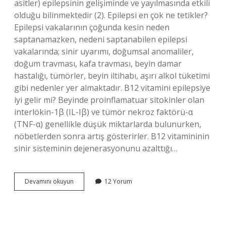
asitler) epilepsinin gelişiminde ve yayılmasında etkili
olduğu bilinmektedir (2). Epilepsi en çok ne tetikler?
Epilepsi vakalarının çoğunda kesin neden
saptanamazken, nedeni saptanabilen epilepsi
vakalarında; sinir uyarımı, doğumsal anomaliler,
doğum travması, kafa travması, beyin damar
hastalığı, tümörler, beyin iltihabı, aşırı alkol tüketimi
gibi nedenler yer almaktadır. B12 vitamini epilepsiye
iyi gelir mi? Beyinde proinflamatuar sitokinler olan
interlökin-1β (IL-Iβ) ve tümör nekroz faktörü-α
(TNF-α) genellikle düşük miktarlarda bulunurken,
nöbetlerden sonra artış gösterirler. B12 vitamininin
sinir sisteminin dejenerasyonunu azalttığı…
Epilepsi
Devamını okuyun
12 Yorum
Ne
Eksikliginden
Olur