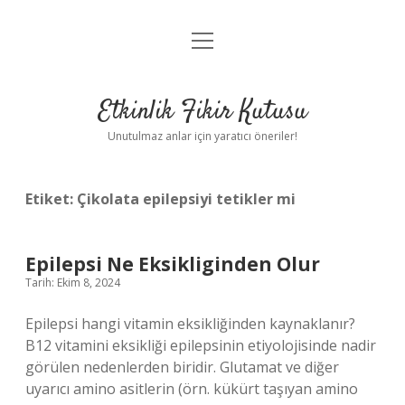
menüyü
Anasayfa
aç
Gizlilik Politikası
Etkinlik Fikir Kutusu
Yasal Uyarı
Unutulmaz anlar için yaratıcı öneriler!
Hakkımızda
Etiket:
Çikolata epilepsiyi tetikler mi
Epilepsi Ne Eksikliginden Olur
Tarih: Ekim 8, 2024
Epilepsi hangi vitamin eksikliğinden kaynaklanır?
B12 vitamini eksikliği epilepsinin etiyolojisinde nadir
görülen nedenlerden biridir. Glutamat ve diğer
uyarıcı amino asitlerin (örn. kükürt taşıyan amino