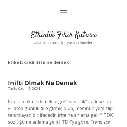
menüyü
Anasayfa
aç
Gizlilik Politikası
Etkinlik Fikir Kutusu
Yasal Uyarı
Unutulmaz anlar için yaratıcı öneriler!
Hakkımızda
Etiket:
Cildi irite ne demek
Inilti Olmak Ne Demek
Tarih: Kasım 5, 2024
İrite olmak ne demek argo? “Sinirlilik” ifadesi son
yıllarda günlük dile girmiş olup, memnuniyetsizliği
tanımlayan bir ifadedir. İrite ne anlama gelir? TDK
sözlüğü ne anlama gelir? TDK’ya göre, Fransızca