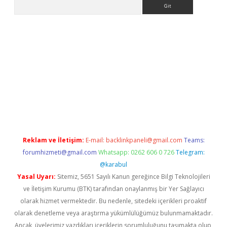
Arama
ino
Reklam ve İletişim:
E-mail:
backlinkpaneli@gmail.com
Teams:
forumhizmeti@gmail.com
Whatsapp: 0262 606 0 726
Telegram:
@karabul
Yasal Uyarı:
Sitemiz, 5651 Sayılı Kanun gereğince Bilgi Teknolojileri
ve İletişim Kurumu (BTK) tarafından onaylanmış bir Yer Sağlayıcı
olarak hizmet vermektedir. Bu nedenle, sitedeki içerikleri proaktif
olarak denetleme veya araştırma yükümlülüğümüz bulunmamaktadır.
Ancak, üyelerimiz yazdıkları içeriklerin sorumluluğunu taşımakta olup,