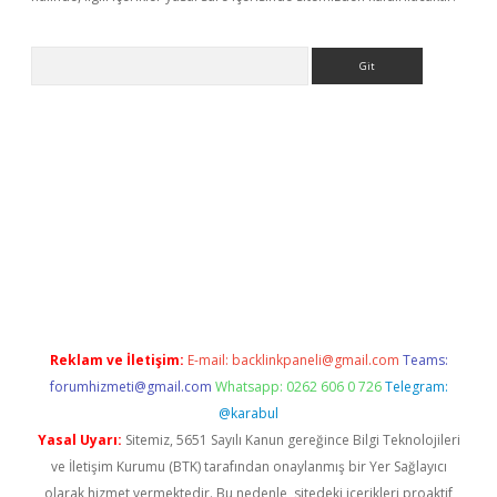
Arama
ino
Reklam ve İletişim:
E-mail:
backlinkpaneli@gmail.com
Teams:
forumhizmeti@gmail.com
Whatsapp: 0262 606 0 726
Telegram:
@karabul
Yasal Uyarı:
Sitemiz, 5651 Sayılı Kanun gereğince Bilgi Teknolojileri
ve İletişim Kurumu (BTK) tarafından onaylanmış bir Yer Sağlayıcı
olarak hizmet vermektedir. Bu nedenle, sitedeki içerikleri proaktif