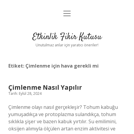
menüyü
Anasayfa
aç
Gizlilik Politikası
Etkinlik Fikir Kutusu
Yasal Uyarı
Unutulmaz anlar için yaratıcı öneriler!
Hakkımızda
Etiket:
Çimlenme için hava gerekli mi
Çimlenme Nasıl Yapılır
Tarih: Eylül 28, 2024
Çimlenme olayı nasıl gerçekleşir? Tohum kabuğu
yumuşadıkça ve protoplazma sulandıkça, tohum
sıklıkla şişer ve bazen kabuk yırtılır. Su emilimini,
oksijen alımıyla ölçülen artan enzim aktivitesi ve