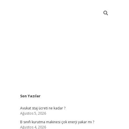
Sidebar
Son Yazılar
vdcasino
Avukat staj ücreti ne kadar ?
Ağustos 5, 2026
B sınıfı kurutma makinesi çok enerji yakar mı ?
Ağustos 4, 2026