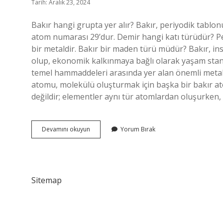
Tarih: Aralık 23, 2024
Bakır hangi grupta yer alır? Bakır, periyodik tablo
atom numarası 29’dur. Demir hangi katı türüdür? Pe
bir metaldir. Bakır bir maden türü müdür? Bakır, insa
olup, ekonomik kalkınmaya bağlı olarak yaşam stan
temel hammaddeleri arasında yer alan önemli metall
atomu, molekülü oluşturmak için başka bir bakır atom
değildir; elementler aynı tür atomlardan oluşurken, 
Bakır
Devamını okuyun
Yorum Bırak
Hangi
Katı
Türüdür
Sitemap