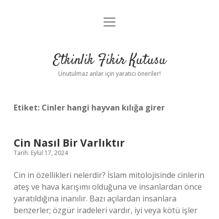
menüyü
Anasayfa
aç
Gizlilik Politikası
Etkinlik Fikir Kutusu
Yasal Uyarı
Unutulmaz anlar için yaratıcı öneriler!
Hakkımızda
Etiket:
Cinler hangi hayvan kılığa girer
Cin Nasıl Bir Varlıktır
Tarih: Eylül 17, 2024
Cin in özellikleri nelerdir? İslam mitolojisinde cinlerin
ateş ve hava karışımı olduğuna ve insanlardan önce
yaratıldığına inanılır. Bazı açılardan insanlara
benzerler; özgür iradeleri vardır, iyi veya kötü işler