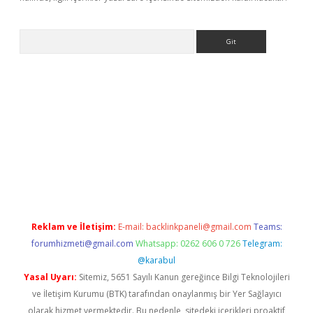
Arama
sino
Reklam ve İletişim:
E-mail:
backlinkpaneli@gmail.com
Teams:
forumhizmeti@gmail.com
Whatsapp: 0262 606 0 726
Telegram:
@karabul
Yasal Uyarı:
Sitemiz, 5651 Sayılı Kanun gereğince Bilgi Teknolojileri
ve İletişim Kurumu (BTK) tarafından onaylanmış bir Yer Sağlayıcı
olarak hizmet vermektedir. Bu nedenle, sitedeki içerikleri proaktif