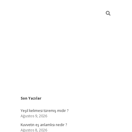
Sidebar
Son Yazılar
vdcasino
Yeşil kelimesi türemiş midir ?
Ağustos 9, 2026
Kuvvetin eş anlamlısı nedir ?
Ağustos 8, 2026