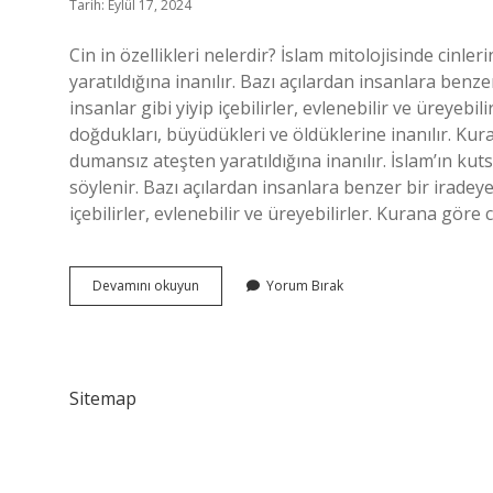
Tarih: Eylül 17, 2024
Cin in özellikleri nelerdir? İslam mitolojisinde cinl
yaratıldığına inanılır. Bazı açılardan insanlara benzer
insanlar gibi yiyip içebilirler, evlenebilir ve üreyebil
doğdukları, büyüdükleri ve öldüklerine inanılır. Kurana
dumansız ateşten yaratıldığına inanılır. İslam’ın kut
söylenir. Bazı açılardan insanlara benzer bir iradeye s
içebilirler, evlenebilir ve üreyebilirler. Kurana göre 
Cin
Devamını okuyun
Yorum Bırak
Nasıl
Bir
Varlıktır
Sitemap