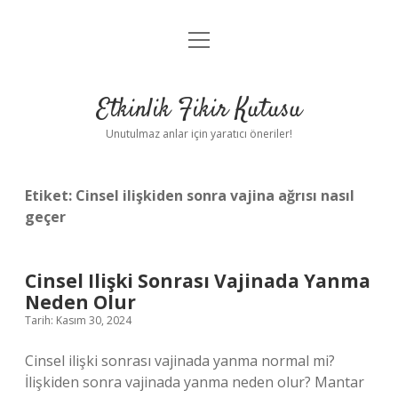
menüyü
Anasayfa
aç
Gizlilik Politikası
Etkinlik Fikir Kutusu
Yasal Uyarı
Unutulmaz anlar için yaratıcı öneriler!
Hakkımızda
Etiket:
Cinsel ilişkiden sonra vajina ağrısı nasıl
geçer
Cinsel Ilişki Sonrası Vajinada Yanma
Neden Olur
Tarih: Kasım 30, 2024
Cinsel ilişki sonrası vajinada yanma normal mi?
İlişkiden sonra vajinada yanma neden olur? Mantar