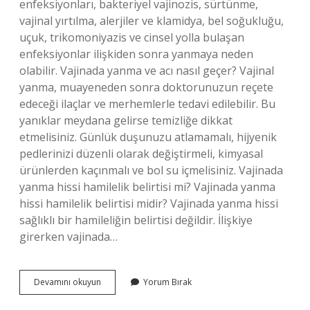
enfeksiyonları, bakteriyel vajinozis, sürtünme,
vajinal yırtılma, alerjiler ve klamidya, bel soğukluğu,
uçuk, trikomoniyazis ve cinsel yolla bulaşan
enfeksiyonlar ilişkiden sonra yanmaya neden
olabilir. Vajinada yanma ve acı nasıl geçer? Vajinal
yanma, muayeneden sonra doktorunuzun reçete
edeceği ilaçlar ve merhemlerle tedavi edilebilir. Bu
yanıklar meydana gelirse temizliğe dikkat
etmelisiniz. Günlük duşunuzu atlamamalı, hijyenik
pedlerinizi düzenli olarak değiştirmeli, kimyasal
ürünlerden kaçınmalı ve bol su içmelisiniz. Vajinada
yanma hissi hamilelik belirtisi mi? Vajinada yanma
hissi hamilelik belirtisi midir? Vajinada yanma hissi
sağlıklı bir hamileliğin belirtisi değildir. İlişkiye
girerken vajinada…
Cinsel
Devamını okuyun
Yorum Bırak
Ilişki
Sonrası