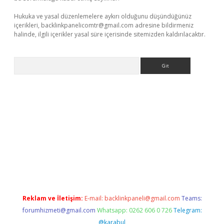
Hukuka ve yasal düzenlemelere aykırı olduğunu düşündüğünüz
içerikleri,
backlinkpanelicomtr@gmail.com
adresine bildirmeniz
halinde, ilgili içerikler yasal süre içerisinde sitemizden kaldırılacaktır.
Arama
ino
Reklam ve İletişim:
E-mail:
backlinkpaneli@gmail.com
Teams:
forumhizmeti@gmail.com
Whatsapp: 0262 606 0 726
Telegram:
@karabul