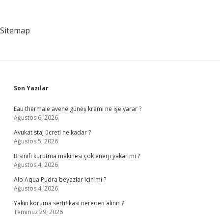
Vajinada
Yanma
Neden
Sitemap
Olur
Sidebar
Son Yazılar
Eau thermale avene güneş kremi ne işe yarar ?
Ağustos 6, 2026
Avukat staj ücreti ne kadar ?
Ağustos 5, 2026
B sınıfı kurutma makinesi çok enerji yakar mı ?
Ağustos 4, 2026
Alo Aqua Pudra beyazlar için mi ?
Ağustos 4, 2026
Yakın koruma sertifikası nereden alınır ?
Temmuz 29, 2026