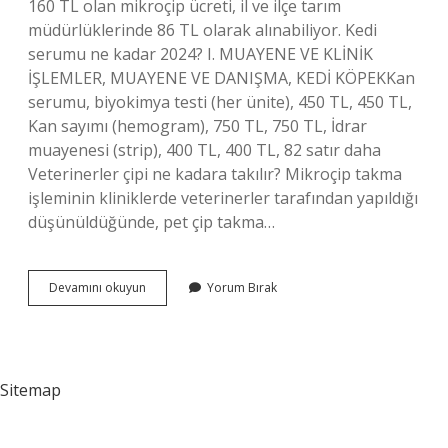
160 TL olan mikroçip ücreti, il ve ilçe tarım
müdürlüklerinde 86 TL olarak alınabiliyor. Kedi
serumu ne kadar 2024? I. MUAYENE VE KLİNİK
İŞLEMLER, MUAYENE VE DANIŞMA, KEDİ KÖPEKKan
serumu, biyokimya testi (her ünite), 450 TL, 450 TL,
Kan sayımı (hemogram), 750 TL, 750 TL, İdrar
muayenesi (strip), 400 TL, 400 TL, 82 satır daha
Veterinerler çipi ne kadara takılır? Mikroçip takma
işleminin kliniklerde veterinerler tarafından yapıldığı
düşünüldüğünde, pet çip takma…
Kedi
Devamını okuyun
Yorum Bırak
Cip
Fiyatları
Ne
Kadar
2024
Sitemap