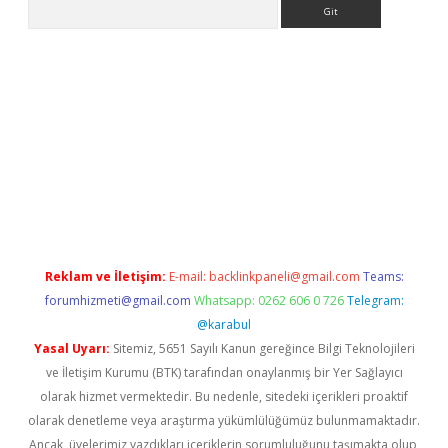
Arama
no
Reklam ve İletişim:
E-mail:
backlinkpaneli@gmail.com
Teams:
forumhizmeti@gmail.com
Whatsapp: 0262 606 0 726
Telegram:
@karabul
Yasal Uyarı:
Sitemiz, 5651 Sayılı Kanun gereğince Bilgi Teknolojileri
ve İletişim Kurumu (BTK) tarafından onaylanmış bir Yer Sağlayıcı
olarak hizmet vermektedir. Bu nedenle, sitedeki içerikleri proaktif
olarak denetleme veya araştırma yükümlülüğümüz bulunmamaktadır.
Ancak, üyelerimiz yazdıkları içeriklerin sorumluluğunu taşımakta olup,