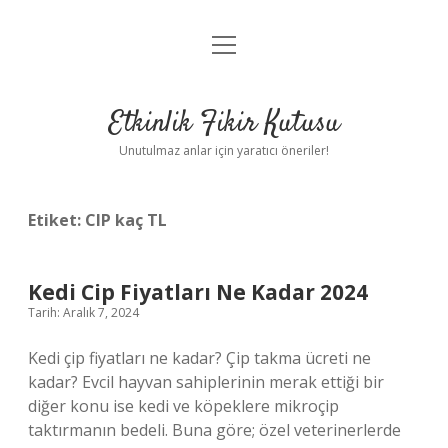
menüyü
Anasayfa
aç
Gizlilik Politikası
Etkinlik Fikir Kutusu
Yasal Uyarı
Unutulmaz anlar için yaratıcı öneriler!
Hakkımızda
Etiket:
CIP kaç TL
Kedi Cip Fiyatları Ne Kadar 2024
Tarih: Aralık 7, 2024
Kedi çip fiyatları ne kadar? Çip takma ücreti ne
kadar? Evcil hayvan sahiplerinin merak ettiği bir
diğer konu ise kedi ve köpeklere mikroçip
taktırmanın bedeli. Buna göre; özel veterinerlerde