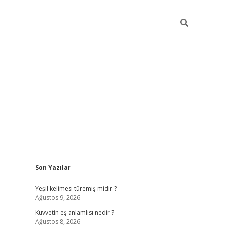
Sidebar
Son Yazılar
vdcasino
Yeşil kelimesi türemiş midir ?
Ağustos 9, 2026
Kuvvetin eş anlamlısı nedir ?
Ağustos 8, 2026