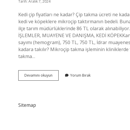
Tarih: Aralık 7, 2024
Kedi çip fiyatları ne kadar? Çip takma ücreti ne kada
kedi ve köpeklere mikroçip taktırmanın bedeli. Buna 
ilçe tarım müdürlüklerinde 86 TL olarak alınabiliy
İŞLEMLER, MUAYENE VE DANIŞMA, KEDİ KÖPEKKan ser
sayımı (hemogram), 750 TL, 750 TL, İdrar muayenesi (
kadara takılır? Mikroçip takma işleminin kliniklerde
takma…
Kedi
Devamını okuyun
Yorum Bırak
Cip
Fiyatları
Ne
Kadar
2024
Sitemap