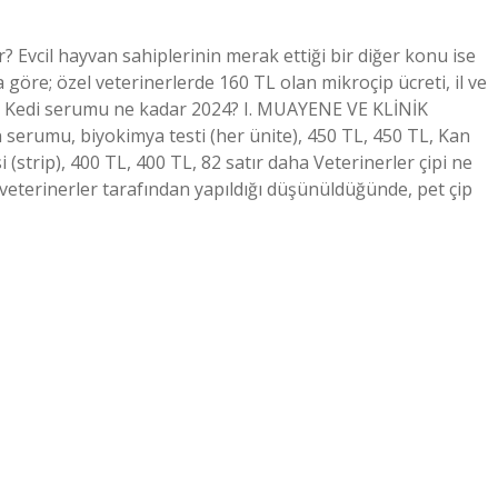
r? Evcil hayvan sahiplerinin merak ettiği bir diğer konu ise
göre; özel veterinerlerde 160 TL olan mikroçip ücreti, il ve
or. Kedi serumu ne kadar 2024? I. MUAYENE VE KLİNİK
umu, biyokimya testi (her ünite), 450 TL, 450 TL, Kan
strip), 400 TL, 400 TL, 82 satır daha Veterinerler çipi ne
 veterinerler tarafından yapıldığı düşünüldüğünde, pet çip