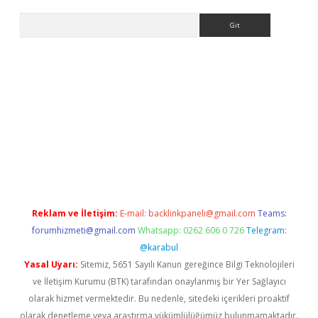
Arama
ino
Reklam ve İletişim:
E-mail:
backlinkpaneli@gmail.com
Teams:
forumhizmeti@gmail.com
Whatsapp: 0262 606 0 726
Telegram:
@karabul
Yasal Uyarı:
Sitemiz, 5651 Sayılı Kanun gereğince Bilgi Teknolojileri
ve İletişim Kurumu (BTK) tarafından onaylanmış bir Yer Sağlayıcı
olarak hizmet vermektedir. Bu nedenle, sitedeki içerikleri proaktif
olarak denetleme veya araştırma yükümlülüğümüz bulunmamaktadır.