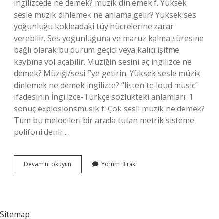
ingilizcede ne demek? müzik dinlemek f. Yüksek
sesle müzik dinlemek ne anlama gelir? Yüksek ses
yoğunluğu kokleadaki tüy hücrelerine zarar
verebilir. Ses yoğunluğuna ve maruz kalma süresine
bağlı olarak bu durum geçici veya kalıcı işitme
kaybına yol açabilir. Müziğin sesini aç ingilizce ne
demek? Müziği/sesi f’ye getirin. Yüksek sesle müzik
dinlemek ne demek ingilizce? “listen to loud music”
ifadesinin İngilizce-Türkçe sözlükteki anlamları: 1
sonuç explosionsmusik f. Çok sesli müzik ne demek?
Tüm bu melodileri bir arada tutan metrik sisteme
polifoni denir.…
Yüksek
Devamını okuyun
Yorum Bırak
Sesle
Müzik
Dinlemek
Ingilizce
Ne
Sitemap
Demek