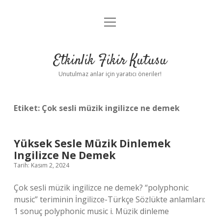
menüyü
Anasayfa
aç
Gizlilik Politikası
Etkinlik Fikir Kutusu
Yasal Uyarı
Unutulmaz anlar için yaratıcı öneriler!
Hakkımızda
Etiket:
Çok sesli müzik ingilizce ne demek
Yüksek Sesle Müzik Dinlemek
Ingilizce Ne Demek
Tarih: Kasım 2, 2024
Çok sesli müzik ingilizce ne demek? “polyphonic
music” teriminin İngilizce-Türkçe Sözlükte anlamları:
1 sonuç polyphonic music i. Müzik dinleme