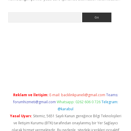
Arama
asino
Reklam ve İletişim:
E-mail:
backlinkpaneli@gmail.com
Teams:
forumhizmeti@gmail.com
Whatsapp: 0262 606 0 726
Telegram:
@karabul
Yasal Uyarı:
Sitemiz, 5651 Sayılı Kanun gereğince Bilgi Teknolojileri
ve İletişim Kurumu (BTK) tarafından onaylanmış bir Yer Sağlayıcı
olarak hizmet vermektedir. Bu nedenle, sitedeki içerikleri proaktif