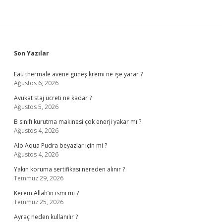
Sidebar
Son Yazılar
Eau thermale avene güneş kremi ne işe yarar ?
Ağustos 6, 2026
Avukat staj ücreti ne kadar ?
Ağustos 5, 2026
B sınıfı kurutma makinesi çok enerji yakar mı ?
Ağustos 4, 2026
Alo Aqua Pudra beyazlar için mi ?
Ağustos 4, 2026
Yakın koruma sertifikası nereden alınır ?
Temmuz 29, 2026
Kerem Allah’ın ismi mi ?
Temmuz 25, 2026
Ayraç neden kullanılır ?