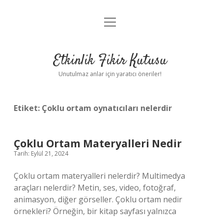
menüyü
Anasayfa
aç
Gizlilik Politikası
Etkinlik Fikir Kutusu
Yasal Uyarı
Unutulmaz anlar için yaratıcı öneriler!
Hakkımızda
Etiket:
Çoklu ortam oynatıcıları nelerdir
Çoklu Ortam Materyalleri Nedir
Tarih: Eylül 21, 2024
Çoklu ortam materyalleri nelerdir? Multimedya
araçları nelerdir? Metin, ses, video, fotoğraf,
animasyon, diğer görseller. Çoklu ortam nedir
örnekleri? Örneğin, bir kitap sayfası yalnızca