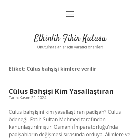
menüyü
Anasayfa
aç
Gizlilik Politikası
Etkinlik Fikir Kutusu
Yasal Uyarı
Unutulmaz anlar için yaratıcı öneriler!
Hakkımızda
Etiket:
Cülus bahşişi kimlere verilir
Cülus Bahşişi Kim Yasallaştıran
Tarih: Kasım 22, 2024
Cülus bahşişini kim yasallaştıran padişah? Culus
ödeneği, Fatih Sultan Mehmed tarafından
kanunlaştırılmıştır. Osmanlı İmparatorluğu’nda
padişahların değişmesi sırasında orduya, âlimlere ve