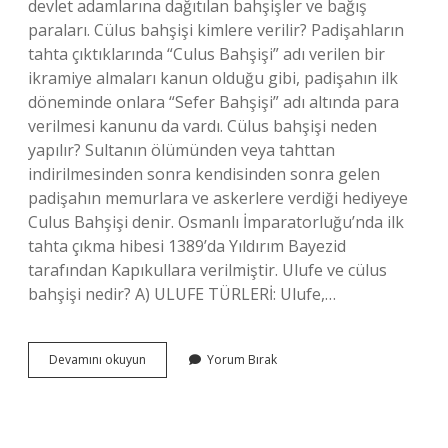
devlet adamlarına dağıtılan bahşişler ve bağış
paraları. Cülus bahşişi kimlere verilir? Padişahların
tahta çıktıklarında “Culus Bahşişi” adı verilen bir
ikramiye almaları kanun olduğu gibi, padişahın ilk
döneminde onlara “Sefer Bahşişi” adı altında para
verilmesi kanunu da vardı. Cülus bahşişi neden
yapılır? Sultanın ölümünden veya tahttan
indirilmesinden sonra kendisinden sonra gelen
padişahın memurlara ve askerlere verdiği hediyeye
Culus Bahşişi denir. Osmanlı İmparatorluğu’nda ilk
tahta çıkma hibesi 1389’da Yıldırım Bayezid
tarafından Kapıkullara verilmiştir. Ulufe ve cülus
bahşişi nedir? A) ULUFE TÜRLERİ: Ulufe,…
Cülus
Devamını okuyun
Yorum Bırak
Bahşişi
Kim
Yasallaştıran