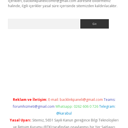
içerikleri,
backlinkpanelicomtr@gmail.com
adresine bildirmeniz
halinde, ilgili içerikler yasal süre içerisinde sitemizden kaldırılacaktır.
Arama
ino
Reklam ve İletişim:
E-mail:
backlinkpaneli@gmail.com
Teams:
forumhizmeti@gmail.com
Whatsapp: 0262 606 0 726
Telegram:
@karabul
Yasal Uyarı:
Sitemiz, 5651 Sayılı Kanun gereğince Bilgi Teknolojileri
ve İletişim Kurumu (BTK) tarafından onaylanmış bir Yer Sağlayıcı