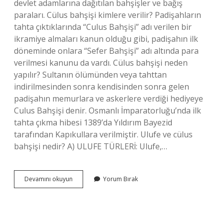
devlet adamlarına dağıtılan bahşişler ve bağış
paraları. Cülus bahşişi kimlere verilir? Padişahların
tahta çıktıklarında “Culus Bahşişi” adı verilen bir
ikramiye almaları kanun olduğu gibi, padişahın ilk
döneminde onlara “Sefer Bahşişi” adı altında para
verilmesi kanunu da vardı. Cülus bahşişi neden
yapılır? Sultanın ölümünden veya tahttan
indirilmesinden sonra kendisinden sonra gelen
padişahın memurlara ve askerlere verdiği hediyeye
Culus Bahşişi denir. Osmanlı İmparatorluğu’nda ilk
tahta çıkma hibesi 1389’da Yıldırım Bayezid
tarafından Kapıkullara verilmiştir. Ulufe ve cülus
bahşişi nedir? A) ULUFE TÜRLERİ: Ulufe,…
Cülus
Devamını okuyun
Yorum Bırak
Bahşişi
Kim
Yasallaştıran