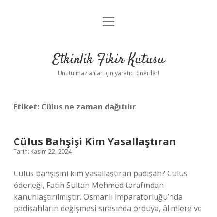
menüyü
Anasayfa
aç
Gizlilik Politikası
Etkinlik Fikir Kutusu
Yasal Uyarı
Unutulmaz anlar için yaratıcı öneriler!
Hakkımızda
Etiket:
Cülus ne zaman dağıtılır
Cülus Bahşişi Kim Yasallaştıran
Tarih: Kasım 22, 2024
Cülus bahşişini kim yasallaştıran padişah? Culus
ödeneği, Fatih Sultan Mehmed tarafından
kanunlaştırılmıştır. Osmanlı İmparatorluğu’nda
padişahların değişmesi sırasında orduya, âlimlere ve