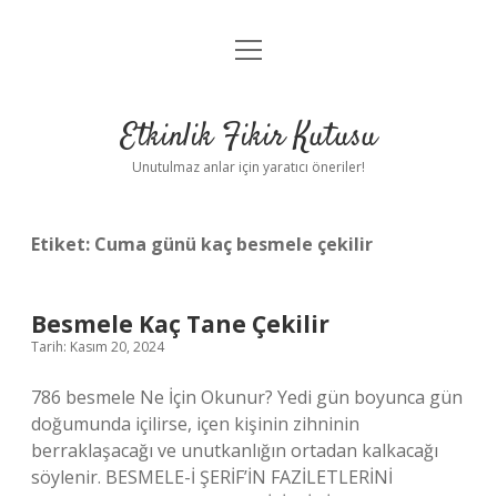
menüyü
Anasayfa
aç
Gizlilik Politikası
Etkinlik Fikir Kutusu
Yasal Uyarı
Unutulmaz anlar için yaratıcı öneriler!
Hakkımızda
Etiket:
Cuma günü kaç besmele çekilir
Besmele Kaç Tane Çekilir
Tarih: Kasım 20, 2024
786 besmele Ne İçin Okunur? Yedi gün boyunca gün
doğumunda içilirse, içen kişinin zihninin
berraklaşacağı ve unutkanlığın ortadan kalkacağı
söylenir. BESMELE-İ ŞERİF’İN FAZİLETLERİNİ