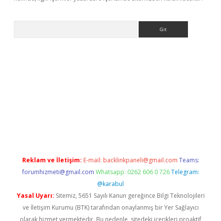
Arama
ino
Reklam ve İletişim:
E-mail:
backlinkpaneli@gmail.com
Teams:
forumhizmeti@gmail.com
Whatsapp: 0262 606 0 726
Telegram:
@karabul
Yasal Uyarı:
Sitemiz, 5651 Sayılı Kanun gereğince Bilgi Teknolojileri
ve İletişim Kurumu (BTK) tarafından onaylanmış bir Yer Sağlayıcı
olarak hizmet vermektedir. Bu nedenle, sitedeki içerikleri proaktif