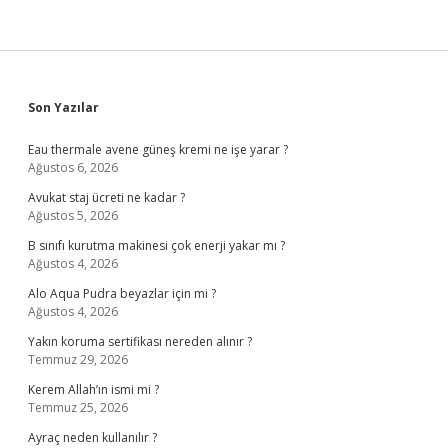
Sidebar
Son Yazılar
Eau thermale avene güneş kremi ne işe yarar ?
Ağustos 6, 2026
Avukat staj ücreti ne kadar ?
Ağustos 5, 2026
B sınıfı kurutma makinesi çok enerji yakar mı ?
Ağustos 4, 2026
Alo Aqua Pudra beyazlar için mi ?
Ağustos 4, 2026
Yakın koruma sertifikası nereden alınır ?
Temmuz 29, 2026
Kerem Allah’ın ismi mi ?
Temmuz 25, 2026
Ayraç neden kullanılır ?