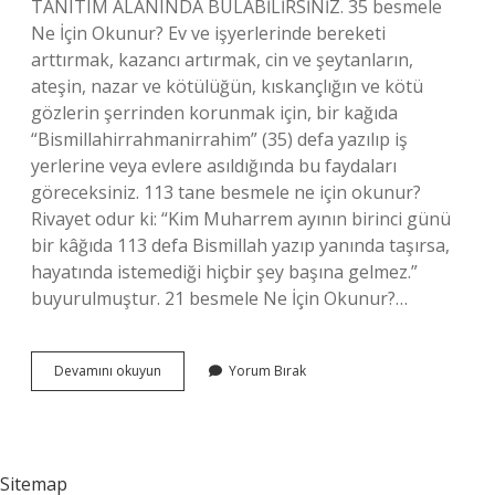
TANITIM ALANINDA BULABİLİRSİNİZ. 35 besmele
Ne İçin Okunur? Ev ve işyerlerinde bereketi
arttırmak, kazancı artırmak, cin ve şeytanların,
ateşin, nazar ve kötülüğün, kıskançlığın ve kötü
gözlerin şerrinden korunmak için, bir kağıda
“Bismillahirrahmanirrahim” (35) defa yazılıp iş
yerlerine veya evlere asıldığında bu faydaları
göreceksiniz. 113 tane besmele ne için okunur?
Rivayet odur ki: “Kim Muharrem ayının birinci günü
bir kâğıda 113 defa Bismillah yazıp yanında taşırsa,
hayatında istemediği hiçbir şey başına gelmez.”
buyurulmuştur. 21 besmele Ne İçin Okunur?…
Besmele
Devamını okuyun
Yorum Bırak
Kaç
Tane
Çekilir
Sitemap