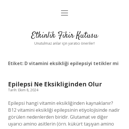
menüyü
Anasayfa
aç
Gizlilik Politikası
Etkinlik Fikir Kutusu
Yasal Uyarı
Unutulmaz anlar için yaratıcı öneriler!
Hakkımızda
Etiket:
D vitamini eksikliği epilepsiyi tetikler mi
Epilepsi Ne Eksikliginden Olur
Tarih: Ekim 8, 2024
Epilepsi hangi vitamin eksikliğinden kaynaklanır?
B12 vitamini eksikliği epilepsinin etiyolojisinde nadir
görülen nedenlerden biridir. Glutamat ve diğer
uyarıcı amino asitlerin (örn. kükürt taşıyan amino