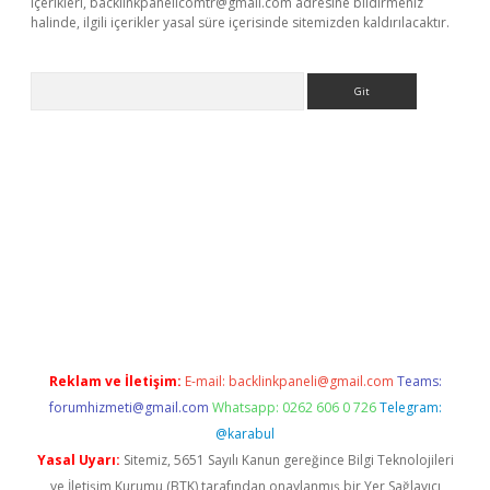
içerikleri,
backlinkpanelicomtr@gmail.com
adresine bildirmeniz
halinde, ilgili içerikler yasal süre içerisinde sitemizden kaldırılacaktır.
Arama
ino
Reklam ve İletişim:
E-mail:
backlinkpaneli@gmail.com
Teams:
forumhizmeti@gmail.com
Whatsapp: 0262 606 0 726
Telegram:
@karabul
Yasal Uyarı:
Sitemiz, 5651 Sayılı Kanun gereğince Bilgi Teknolojileri
ve İletişim Kurumu (BTK) tarafından onaylanmış bir Yer Sağlayıcı