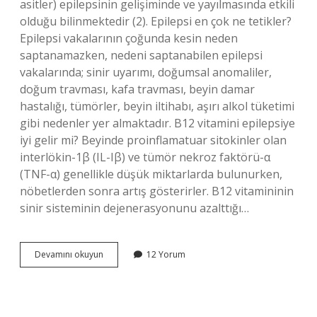
asitler) epilepsinin gelişiminde ve yayılmasında etkili
olduğu bilinmektedir (2). Epilepsi en çok ne tetikler?
Epilepsi vakalarının çoğunda kesin neden
saptanamazken, nedeni saptanabilen epilepsi
vakalarında; sinir uyarımı, doğumsal anomaliler,
doğum travması, kafa travması, beyin damar
hastalığı, tümörler, beyin iltihabı, aşırı alkol tüketimi
gibi nedenler yer almaktadır. B12 vitamini epilepsiye
iyi gelir mi? Beyinde proinflamatuar sitokinler olan
interlökin-1β (IL-Iβ) ve tümör nekroz faktörü-α
(TNF-α) genellikle düşük miktarlarda bulunurken,
nöbetlerden sonra artış gösterirler. B12 vitamininin
sinir sisteminin dejenerasyonunu azalttığı…
Epilepsi
Devamını okuyun
12 Yorum
Ne
Eksikliginden
Olur