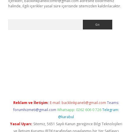
içerikleri,
backlinkpanelicomtr@gmail.com
adresine bildirmeniz
halinde, ilgili içerikler yasal süre içerisinde sitemizden kaldırılacaktır.
Arama
ino
Reklam ve İletişim:
E-mail:
backlinkpaneli@gmail.com
Teams:
forumhizmeti@gmail.com
Whatsapp: 0262 606 0 726
Telegram:
@karabul
Yasal Uyarı:
Sitemiz, 5651 Sayılı Kanun gereğince Bilgi Teknolojileri
ve İletişim Kurumu (BTK) tarafından onaylanmış bir Yer Sağlayıcı