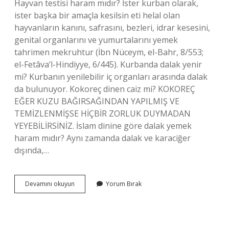
Hayvan testisi haram mıdır? İster kurban olarak,
ister başka bir amaçla kesilsin eti helal olan
hayvanların kanını, safrasını, bezleri, idrar kesesini,
genital organlarını ve yumurtalarını yemek
tahrimen mekruhtur (İbn Nüceym, el-Bahr, 8/553;
el-Fetâva’l-Hindiyye, 6/445). Kurbanda dalak yenir
mi? Kurbanın yenilebilir iç organları arasında dalak
da bulunuyor. Kokoreç dinen caiz mi? KOKOREÇ
EĞER KUZU BAĞIRSAĞINDAN YAPILMIŞ VE
TEMİZLENMİŞSE HİÇBİR ZORLUK DUYMADAN
YEYEBİLİRSİNİZ. İslam dinine göre dalak yemek
haram mıdır? Aynı zamanda dalak ve karaciğer
dışında,…
Hayvan
Devamını okuyun
Yorum Bırak
Dalağı
Helal
Mi