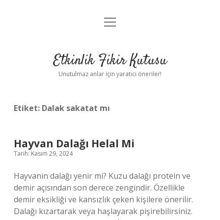
menüyü
Anasayfa
aç
Gizlilik Politikası
Etkinlik Fikir Kutusu
Yasal Uyarı
Unutulmaz anlar için yaratıcı öneriler!
Hakkımızda
Etiket:
Dalak sakatat mı
Hayvan Dalağı Helal Mi
Tarih: Kasım 29, 2024
Hayvanin dalağı yenir mi? Kuzu dalağı protein ve
demir açısından son derece zengindir. Özellikle
demir eksikliği ve kansızlık çeken kişilere önerilir.
Dalağı kızartarak veya haşlayarak pişirebilirsiniz.