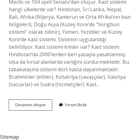
Meclis ve 104 üyeli Senato’dan oluşur. Kast sistemi
hangi ülkelerde var? Hindistan, Sri Lanka, Nepal,
Bali, Afrika (Nijerya, Kamerun ve Orta Afrika’nın bazı
bölgeleri), Doğu Asya (Kuzey Kore’de “Songbun
sistemi” olarak bilinir), Yemen, Yezidiler ve Kuzey
Kore’de kast sistemi. Sistemin uygulandığı
belirtiliyor. Kast sistemi kimler var? Kast sistemi
Hindistan’da 2000’lerden beri yasayla yasaklanmış
olsa da kırsal alanlarda varlığını sürdürmektedir. Bu
tabakalaşma sistemi dört kasta dayanmaktadır:
Brahminler (elitler), Kshatriya (savaşçılar), Vaishya
(tüccarlar) ve Sudra (hizmetçiler). Kast…
Pakistan
Devamını okuyun
Yorum Bırak
Kast
Sistemi
Var
Mı
Sitemap