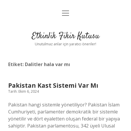
menüyü
Anasayfa
aç
Gizlilik Politikası
Etkinlik Fikir Kutusu
Yasal Uyarı
Unutulmaz anlar için yaratıcı öneriler!
Hakkımızda
Etiket:
Dalitler hala var mı
Pakistan Kast Sistemi Var Mı
Tarih: Ekim 6, 2024
Pakistan hangi sistemle yönetiliyor? Pakistan İslam
Cumhuriyeti, parlamenter demokratik bir sistemle
yönetilir ve dört eyaletten oluşan federal bir yapıya
sahiptir. Pakistan parlamentosu, 342 üyeli Ulusal