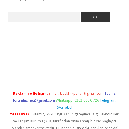
Arama
ino
Reklam ve İletişim:
E-mail:
backlinkpaneli@gmail.com
Teams:
forumhizmeti@gmail.com
Whatsapp: 0262 606 0 726
Telegram:
@karabul
Yasal Uyarı:
Sitemiz, 5651 Sayılı Kanun gereğince Bilgi Teknolojileri
ve İletişim Kurumu (BTK) tarafından onaylanmış bir Yer Sağlayıcı
olarak hizmet vermektedir. Bu nedenle, sitedeki içerikleri proaktif