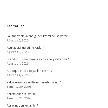
Sidebar
Son Yazılar
Eau thermale avene güneş kremi ne işe yarar ?
Ağustos 6, 2026
Avukat staj ücreti ne kadar ?
Ağustos 5, 2026
B sınıfı kurutma makinesi çok enerji yakar mı ?
Ağustos 4, 2026
Alo Aqua Pudra beyazlar için mi ?
Ağustos 4, 2026
Yakın koruma sertifikası nereden alınır ?
Temmuz 29, 2026
Kerem Allah’ın ismi mi ?
Temmuz 25, 2026
Ayraç neden kullanılır ?