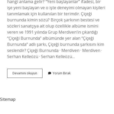
hangi anlama gelir? “Yeni başlayanlar” ifadesi, bir
işe yeni başlayan ve o işte deneyimi olmayan kişileri
tanımlamak için kullanılan bir terimdir. Çiçeği
burnunda kimin sözü? Birçok şarkının bestesi ve
sözleri sanatçıya ait olup özellikle albüme ismini
veren ve 1991 yılında Grup Merdiven’in çıkardığı
“Çiçeği Burnunda” albümünde yer alan “Çiçeği
Burnunda” adlı şarkı, Çiçeği burnunda şarkısını kim
seslendir? Çiçeği Burnunda · Merdiven · Merdiven ·
Serhan Kelleözü · Serhan Kelleözü…
Çiçeği
Devamını okuyun
Yorum Bırak
Burnunda
Anne
Ne
Demek
Sitemap