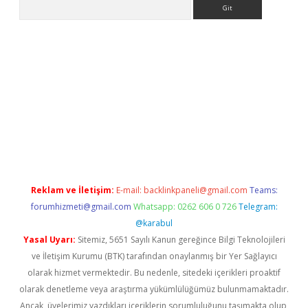
Arama
ino
Reklam ve İletişim:
E-mail:
backlinkpaneli@gmail.com
Teams:
forumhizmeti@gmail.com
Whatsapp: 0262 606 0 726
Telegram:
@karabul
Yasal Uyarı:
Sitemiz, 5651 Sayılı Kanun gereğince Bilgi Teknolojileri
ve İletişim Kurumu (BTK) tarafından onaylanmış bir Yer Sağlayıcı
olarak hizmet vermektedir. Bu nedenle, sitedeki içerikleri proaktif
olarak denetleme veya araştırma yükümlülüğümüz bulunmamaktadır.
Ancak, üyelerimiz yazdıkları içeriklerin sorumluluğunu taşımakta olup,