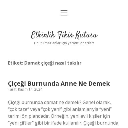
menüyü
Anasayfa
aç
Gizlilik Politikası
Etkinlik Fikir Kutusu
Yasal Uyarı
Unutulmaz anlar için yaratıcı öneriler!
Hakkımızda
Etiket:
Damat çiçeği nasıl takılır
Çiçeği Burnunda Anne Ne Demek
Tarih: Kasım 14, 2024
Çiçeği burnunda damat ne demek? Genel olarak,
“çok taze” veya “çok yeni” gibi anlamlarıyla “yeni”
terimi ön plandadır. Örneğin, yeni evli kişiler için
“yeni çiftler” gibi bir ifade kullanılır. Çiçeği burnunda