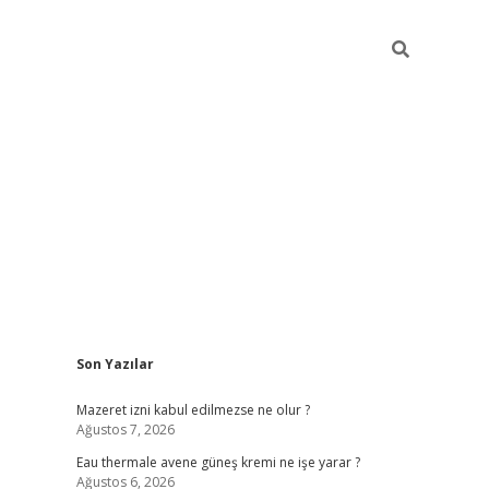
Sidebar
Son Yazılar
vdcasino
Mazeret izni kabul edilmezse ne olur ?
Ağustos 7, 2026
Eau thermale avene güneş kremi ne işe yarar ?
Ağustos 6, 2026