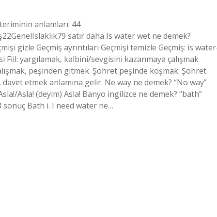
teriminin anlamları: 44
GenelIslaklık79 satır daha Is water wet ne demek?
mişi gizle Geçmiş ayrıntıları Geçmişi temizle Geçmiş: is water
i Fiil: yargılamak, kalbini/sevgisini kazanmaya çalışmak
 çalışmak, peşinden gitmek. Şöhret peşinde koşmak: Şöhret
ak, davet etmek anlamına gelir. Ne way ne demek? “No way”
 Asla!/Asla! (deyim) Asla! Banyo ingilizce ne demek? “bath”
3 sonuç Bath i. I need water ne…