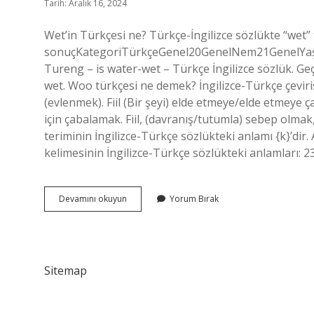
Tarih: Aralık 16, 2024
Wet’in Türkçesi ne? Türkçe-İngilizce sözlükte “wet” 
sonuçKategoriTürkçeGenel20GenelNem21GenelYaş22
Tureng – is water-wet – Türkçe İngilizce sözlük. Geç
wet. Woo türkçesi ne demek? İngilizce-Türkçe çeviris
(evlenmek). Fiil (Bir şeyi) elde etmeye/elde etmeye
için çabalamak. Fiil, (davranış/tutumla) sebep olm
teriminin İngilizce-Türkçe sözlükteki anlamı {k}’dir.
kelimesinin İngilizce-Türkçe sözlükteki anlamları: 2
Wet
Devamını okuyun
Yorum Bırak
Türkçesi
Ne
Demek
Sitemap