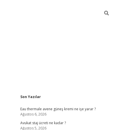
Sidebar
Son Yazılar
vdcasino
Eau thermale avene güneş kremi ne işe yarar ?
Ağustos 6, 2026
Avukat staj ücreti ne kadar ?
Ağustos 5, 2026