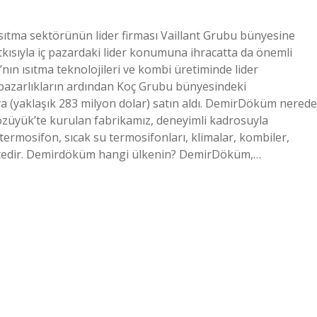
tma sektörünün lider firması Vaillant Grubu bünyesine
tkısıyla iç pazardaki lider konumuna ihracatta da önemli
nın ısıtma teknolojileri ve kombi üretiminde lider
en pazarlıkların ardından Koç Grubu bünyesindeki
a (yaklaşık 283 milyon dolar) satın aldı. DemirDöküm nerede
/Bozüyük’te kurulan fabrikamız, deneyimli kadrosuyla
 termosifon, sıcak su termosifonları, klimalar, kombiler,
ektedir. Demirdöküm hangi ülkenin? DemirDöküm,…