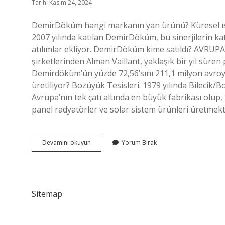
Tarih: Kasım 24, 2024
DemirDöküm hangi markanın yan ürünü? Küresel ısı
2007 yılında katılan DemirDöküm, bu sinerjilerin ka
atılımlar ekliyor. DemirDöküm kime satıldı? AVRUPA’
şirketlerinden Alman Vaillant, yaklaşık bir yıl sür
Demirdöküm’ün yüzde 72,56’sını 211,1 milyon avroy
üretiliyor? Bozüyük Tesisleri. 1979 yılında Bilecik
Avrupa’nın tek çatı altında en büyük fabrikası olup,
panel radyatörler ve solar sistem ürünleri üretm
Demirdöküm
Devamını okuyun
Yorum Bırak
İSrail
Malı
Mı
Sitemap