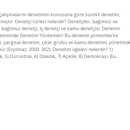
 çalışmalarını denetimin konusuna göre sürekli denetim,
ıştır. Denetçi türleri nelerdir? Denetçiler, bağımsız ve
ır: bağımsız denetçi, iç denetçi ve kamu denetçisi. Denetim
netiminde Denetim Yöntemleri Bu denetim yöntemlerini
, yargısal denetim, çıkar grubu ve kamu denetimi, yönetimd
 (Eryılmaz, 2000: 302). Denetim öğeleri nelerdir? 1)
lik, 5) Dürüstlük, 6) Olasılık, 7) Açıklık, 8) Demokrasi. Bu…