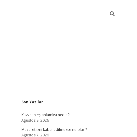
Sidebar
Son Yazılar
vdcasino
Kuvvetin eş anlamlısı nedir ?
Ağustos 8, 2026
Mazeret izni kabul edilmezse ne olur ?
Ağustos 7, 2026