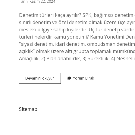
Tarih: Kasım 22, 2024
Denetim türleri kaça ayrılır? SPK, bağımsız denetim
sınırlı denetim ve özel denetim olmak üzere üçe ayırm
mesleki bilgiye sahip kişilerdir. Üç tür denetçi vard
türleri nelerdir kamu yönetimi? Kamu Yönetimi De
“siyasi denetim, idari denetim, ombudsman denetimi
açıklık” olmak üzere altı grupta toplamak mümkündür
Amaçlılık, 2) Planlanabilirlik, 3) Süreklilik, 4) Nesnel
Denetim
Devamını okuyun
Yorum Bırak
Türleri
Nelerdir
Sitemap