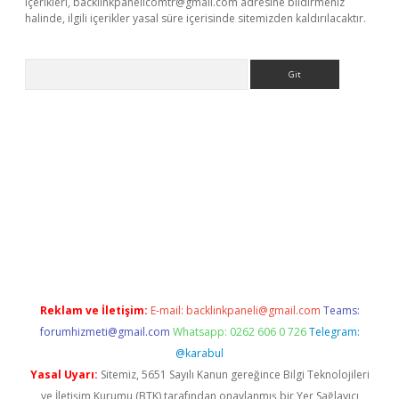
içerikleri,
backlinkpanelicomtr@gmail.com
adresine bildirmeniz
halinde, ilgili içerikler yasal süre içerisinde sitemizden kaldırılacaktır.
Arama
sino
Reklam ve İletişim:
E-mail:
backlinkpaneli@gmail.com
Teams:
forumhizmeti@gmail.com
Whatsapp: 0262 606 0 726
Telegram:
@karabul
Yasal Uyarı:
Sitemiz, 5651 Sayılı Kanun gereğince Bilgi Teknolojileri
ve İletişim Kurumu (BTK) tarafından onaylanmış bir Yer Sağlayıcı