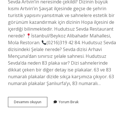
Sevda Artvin’in neresinde çekildi? Dizinin büyük
kısmı Artvin’in Şavşat ilçesinde geçse de şehrin
turistik yapısını yansıtmak ve sahnelere estetik bir
görünüm kazandırmak için dizinin Hopa ilçesini de
içerdiği bilinmektedir. Hudutsuz Sevda Restaurant
nerede?
İstanbul/Beykoz Alibahadır Mahallesi,
Mola Restoran.
(0216)319 42 84. Hudutsuz Sevda
dizisindeki Şelale nerede? Sevda dizisi Arhavi
Mençuna’dan sınırsız şelale sahnesi. Hudutsuz
Sevda’da neden 83 plaka var? Dizi sahnelerinde
dikkat çeken bir diğer detay ise plakalar. 63 ve 83
numaralı plakalar dizide sıkça karşımıza çıkıyor. 63
numaralı plakalar Şanlıurfa’yı, 83 numaralı…
Hudutsuz
Devamını okuyun
Yorum Bırak
Sevda
Nerede
Çekildi