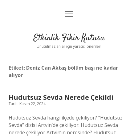
menüyü
Anasayfa
aç
Gizlilik Politikası
Etkinlik Fikir Kutusu
Yasal Uyarı
Unutulmaz anlar için yaratıcı öneriler!
Hakkımızda
Etiket:
Deniz Can Aktaş bölüm başı ne kadar
alıyor
Hudutsuz Sevda Nerede Çekildi
Tarih: Kasım 22, 2024
Hudutsuz Sevda hangi ilçede çekiliyor? “Hudutsuz
Sevda” dizisi Artvin’de çekiliyor. Hudutsuz Sevda
nerede çekiliyor Artvin’in neresinde? Hudutsuz